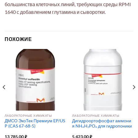
большинства клеточных линий, требующих среды RPMI
1640 с добавлением глутамина и сыворотки.
ПОХОЖИЕ
ЛАБОРАТОРНЫЕ ХИМИКАТЫ
ЛАБОРАТОРНЫЕ ХИМИКАТЫ
ДМСО ЭкоТек Премиум EP/US
Дигидроортофосфат аммони
P (CAS 67-68-5)
я NH₄H₂PO₄ для гидропоники
13 785,00
₽
5 423,00
₽