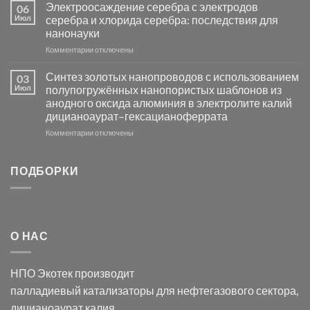
платиновой
Повышение
Электроосаждение серебра с электродов
06
группы
фотокаталитической
Июл
серебра и хлорида серебра: последствия для
активности
нанонауки
Хлорида
к
Комментарии
Серебра-
отключены
записи
AgCl
Электроосаждение
в
Синтез золотых нанопроводов с использованием
03
серебра
видимом
Июл
полупогружённых нанопористых шаблонов из
с
свете
анодного оксида алюминия в электролите калий
электродов
с
дицианоаурат–гексацианоферрата
серебра
помощью
и
модификации
к
Комментарии
отключены
хлорида
Ацетата
записи
серебра:
Церия
Синтез
последствия
(III)-
золотых
ПОДБОРКИ
для
CeO₂
нанопроводов
нанонауки
для
с
разложения
использованием
нескольких
полупогружённых
органических
нанопористых
О НАС
загрязнителей
шаблонов
из
анодного
НПО Экотек производит
оксида
алюминия
палладиевый катализаторы
для нефтегазового сектора,
в
дицианоаурат калия
,
электролите