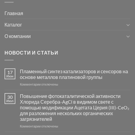
Главная
Каталог
О компании
НОВОСТИ И СТАТЬИ
Пламенный синтез катализаторов и сенсоров на
17
Июн
основе металлов платиновой группы
к
Комментарии
отключены
записи
Пламенный
Повышение фотокаталитической активности
30
синтез
Июл
Хлорида Серебра-AgCl в видимом свете с
катализаторов
помощью модификации Ацетата Церия (III)-CeO₂
и
для разложения нескольких органических
сенсоров
загрязнителей
на
основе
к
Комментарии
отключены
металлов
записи