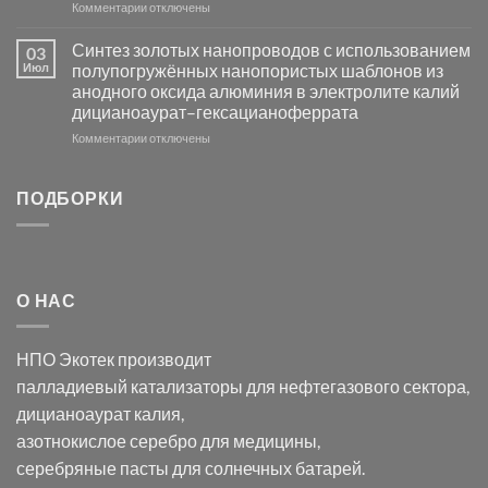
к
Комментарии
Серебра-
отключены
записи
AgCl
Электроосаждение
в
Синтез золотых нанопроводов с использованием
03
серебра
видимом
Июл
полупогружённых нанопористых шаблонов из
с
свете
анодного оксида алюминия в электролите калий
электродов
с
дицианоаурат–гексацианоферрата
серебра
помощью
и
модификации
к
Комментарии
отключены
хлорида
Ацетата
записи
серебра:
Церия
Синтез
последствия
(III)-
золотых
ПОДБОРКИ
для
CeO₂
нанопроводов
нанонауки
для
с
разложения
использованием
нескольких
полупогружённых
органических
нанопористых
О НАС
загрязнителей
шаблонов
из
анодного
НПО Экотек производит
оксида
алюминия
палладиевый катализаторы
для нефтегазового сектора,
в
дицианоаурат калия
,
электролите
калий
азотнокислое серебро
для медицины,
дицианоаурат–
серебряные пасты
для солнечных батарей.
гексацианоферрата