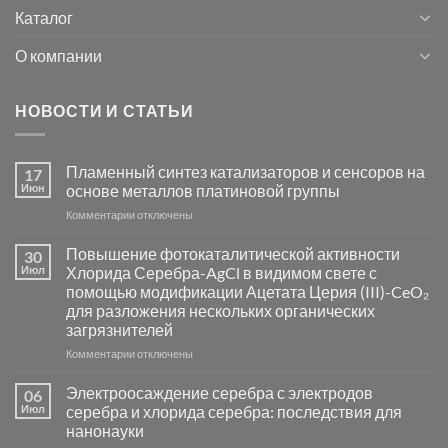
Каталог
О компании
НОВОСТИ И СТАТЬИ
Пламенный синтез катализаторов и сенсоров на
17
Июн
основе металлов платиновой группы
к
Комментарии
отключены
записи
Пламенный
Повышение фотокаталитической активности
30
синтез
Июл
Хлорида Серебра-AgCl в видимом свете с
катализаторов
помощью модификации Ацетата Церия (III)-CeO₂
и
для разложения нескольких органических
сенсоров
загрязнителей
на
основе
к
Комментарии
отключены
металлов
записи
платиновой
Повышение
Электроосаждение серебра с электродов
06
группы
фотокаталитической
Июл
серебра и хлорида серебра: последствия для
активности
нанонауки
Хлорида