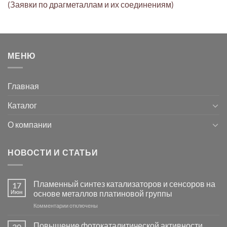
(Заявки по драгметаллам и их соединениям)
МЕНЮ
Главная
Каталог
О компании
НОВОСТИ И СТАТЬИ
Пламенный синтез катализаторов и сенсоров на
17
Июн
основе металлов платиновой группы
к
Комментарии
отключены
записи
Пламенный
Повышение фотокаталитической активности
30