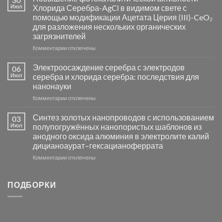
синтез
Июл
Хлорида Серебра-AgCl в видимом свете с
катализаторов
помощью модификации Ацетата Церия (III)-CeO₂
и
для разложения нескольких органических
сенсоров
загрязнителей
на
основе
к
Комментарии
отключены
металлов
записи
платиновой
Повышение
Электроосаждение серебра с электродов
06
группы
фотокаталитической
Июл
серебра и хлорида серебра: последствия для
активности
нанонауки
Хлорида
к
Комментарии
Серебра-
отключены
записи
AgCl
Электроосаждение
в
Синтез золотых нанопроводов с использованием
03
серебра
видимом
Июл
полупогружённых нанопористых шаблонов из
с
свете
анодного оксида алюминия в электролите калий
электродов
с
дицианоаурат–гексацианоферрата
серебра
помощью
и
модификации
к
Комментарии
отключены
хлорида
Ацетата
записи
серебра:
Церия
Синтез
последствия
(III)-
золотых
ПОДБОРКИ
для
CeO₂
нанопроводов
нанонауки
для
с
разложения
использованием
нескольких
полупогружённых