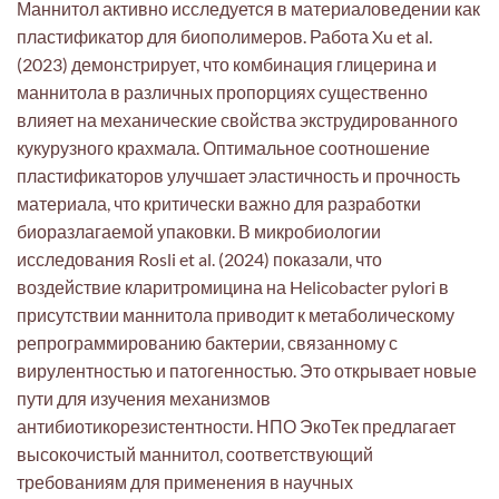
Маннитол активно исследуется в материаловедении как
пластификатор для биополимеров. Работа Xu et al.
(2023) демонстрирует, что комбинация глицерина и
маннитола в различных пропорциях существенно
влияет на механические свойства экструдированного
кукурузного крахмала. Оптимальное соотношение
пластификаторов улучшает эластичность и прочность
материала, что критически важно для разработки
биоразлагаемой упаковки. В микробиологии
исследования Rosli et al. (2024) показали, что
воздействие кларитромицина на Helicobacter pylori в
присутствии маннитола приводит к метаболическому
репрограммированию бактерии, связанному с
вирулентностью и патогенностью. Это открывает новые
пути для изучения механизмов
антибиотикорезистентности. НПО ЭкоТек предлагает
высокочистый маннитол, соответствующий
требованиям для применения в научных