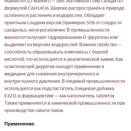
Маннитол (D-маннит) — шестиатомный спирт альдита с
формулой C6H14O6. Широко распространён в природе,
особенно в растениях и водорослях. Обладает
приятным сладким вкусом (примерно 50% от сладости
сахарозы), негигроскопичен. В промышленности
маннитол получают гидрированием D-фруктозы или
выделяют из морских водорослей. Важное свойство —
способность образовывать комплексы с борной
кислотой, что используется в аналитической химии. Как
осмотический диуретик находит применение в
медицине для снижения внутричерепного и
внутриглазного давления. В пищевой промышленности
используется как подсластитель (пищевая добавка
E421), в фармацевтике — как наполнитель таблеток.
Также применяется в химической промышленности при
производстве смол и лаков.
Применение: