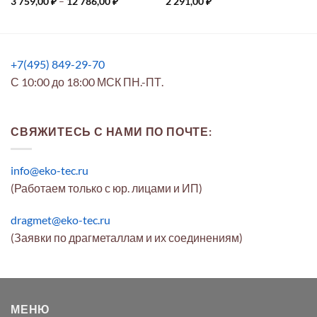
Диапазон
3 759,00
₽
–
12 786,00
₽
2 291,00
₽
цен:
3
759,00 ₽
–
12
786,00 ₽
+7(495) 849-29-70
С 10:00 до 18:00 МСК ПН.-ПТ.
СВЯЖИТЕСЬ С НАМИ ПО ПОЧТЕ:
info@eko-tec.ru
(Работаем только с юр. лицами и ИП)
dragmet@eko-tec.ru
(Заявки по драгметаллам и их соединениям)
МЕНЮ