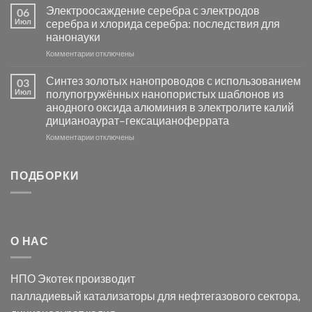
платиновой
Повышение
Электроосаждение серебра с электродов
06
группы
фотокаталитической
Июл
серебра и хлорида серебра: последствия для
активности
нанонауки
Хлорида
к
Комментарии
Серебра-
отключены
записи
AgCl
Электроосаждение
в
Синтез золотых нанопроводов с использованием
03
серебра
видимом
Июл
полупогружённых нанопористых шаблонов из
с
свете
анодного оксида алюминия в электролите калий
электродов
с
дицианоаурат–гексацианоферрата
серебра
помощью
и
модификации
к
Комментарии
отключены
хлорида
Ацетата
записи
серебра:
Церия
Синтез
последствия
(III)-
золотых
ПОДБОРКИ
для
CeO₂
нанопроводов
нанонауки
для
с
разложения
использованием
нескольких
полупогружённых
органических
нанопористых
О НАС
загрязнителей
шаблонов
из
анодного
НПО Экотек производит
оксида
алюминия
палладиевый катализаторы
для нефтегазового сектора,
в