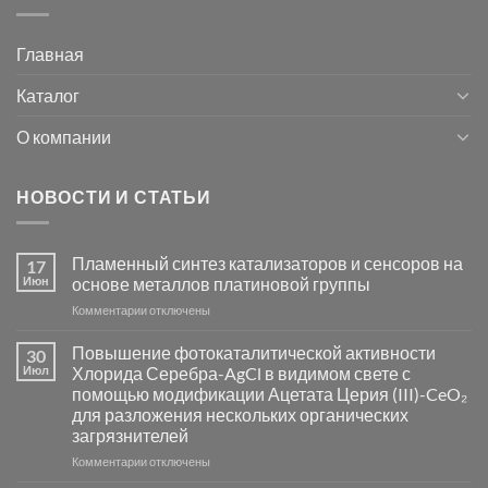
Главная
Каталог
О компании
НОВОСТИ И СТАТЬИ
Пламенный синтез катализаторов и сенсоров на
17
Июн
основе металлов платиновой группы
к
Комментарии
отключены
записи
Пламенный
Повышение фотокаталитической активности
30
синтез
Июл
Хлорида Серебра-AgCl в видимом свете с
катализаторов
помощью модификации Ацетата Церия (III)-CeO₂
и
для разложения нескольких органических
сенсоров
загрязнителей
на
основе
к
Комментарии
отключены
металлов
записи