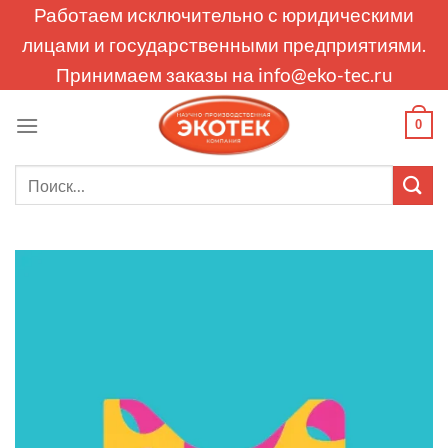
Skip
Работаем исключительно с юридическими
to
лицами и государственными предприятиями.
content
Принимаем заказы на
info@eko-tec.ru
0
Искать: