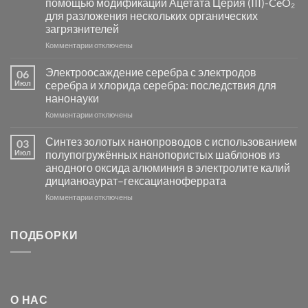
помощью модификации Ацетата Церия (III)-CeO₂
и
для разложения нескольких органических
сенсоров
загрязнителей
на
основе
к
Комментарии
отключены
металлов
записи
платиновой
Повышение
Электроосаждение серебра с электродов
06
группы
фотокаталитической
Июл
серебра и хлорида серебра: последствия для
активности
нанонауки
Хлорида
к
Комментарии
Серебра-
отключены
записи
AgCl
Электроосаждение
в
Синтез золотых нанопроводов с использованием
03
серебра
видимом
Июл
полупогружённых нанопористых шаблонов из
с
свете
анодного оксида алюминия в электролите калий
электродов
с
дицианоаурат–гексацианоферрата
серебра
помощью
и
модификации
к
Комментарии
отключены
хлорида
Ацетата
записи
серебра:
Церия
Синтез
последствия
(III)-
золотых
ПОДБОРКИ
для
CeO₂
нанопроводов
нанонауки
для
с
разложения
использованием
нескольких
полупогружённых
органических
нанопористых
О НАС
загрязнителей
шаблонов