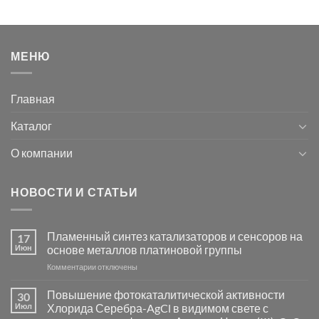
МЕНЮ
Главная
Каталог
О компании
НОВОСТИ И СТАТЬИ
Пламенный синтез катализаторов и сенсоров на
17
Июн
основе металлов платиновой группы
к
Комментарии
отключены
записи
Пламенный
Повышение фотокаталитической активности
30
синтез
Июл
Хлорида Серебра-AgCl в видимом свете с
катализаторов