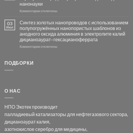
активности
нанонауки
Хлорида
к
Комментарии
Серебра-
отключены
записи
AgCl
Электроосаждение
в
Синтез золотых нанопроводов с использованием
03
серебра
видимом
Июл
полупогружённых нанопористых шаблонов из
с
свете
анодного оксида алюминия в электролите калий
электродов
с
дицианоаурат–гексацианоферрата
серебра
помощью
и
модификации
к
Комментарии
отключены
хлорида
Ацетата
записи
серебра:
Церия
Синтез
последствия
(III)-
золотых
ПОДБОРКИ
для
CeO₂
нанопроводов
нанонауки
для
с
разложения
использованием
нескольких
полупогружённых
органических
нанопористых
О НАС
загрязнителей
шаблонов
из
анодного
НПО Экотек производит
оксида
алюминия
палладиевый катализаторы
для нефтегазового сектора,
в
дицианоаурат калия
,
электролите
калий
азотнокислое серебро
для медицины,
дицианоаурат–