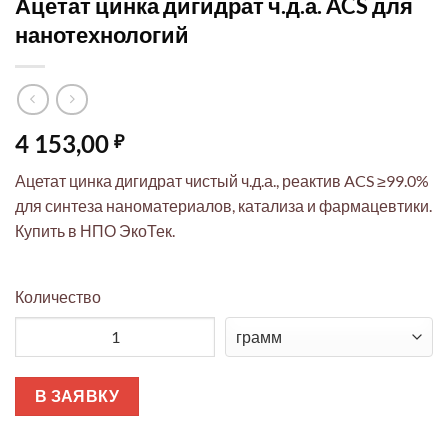
Ацетат цинка дигидрат ч.д.а. ACS для
нанотехнологий
4 153,00
₽
Ацетат цинка дигидрат чистый ч.д.а., реактив ACS ≥99.0%
для синтеза наноматериалов, катализа и фармацевтики.
Купить в НПО ЭкоТек.
Количество
Количество товара Ацетат цинка дигидрат ч.д.а. ACS для на
В ЗАЯВКУ