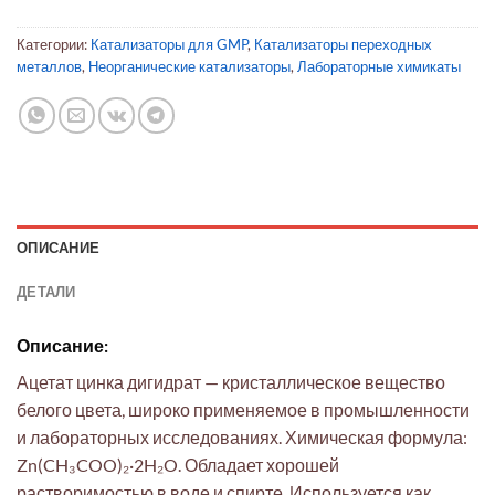
Категории:
Катализаторы для GMP
,
Катализаторы переходных
металлов
,
Неорганические катализаторы
,
Лабораторные химикаты
ОПИСАНИЕ
ДЕТАЛИ
Описание:
Ацетат цинка дигидрат — кристаллическое вещество
белого цвета, широко применяемое в промышленности
и лабораторных исследованиях. Химическая формула:
Zn(CH₃COO)₂·2H₂O. Обладает хорошей
растворимостью в воде и спирте. Используется как