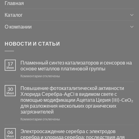
Главная
Каталог
О компании
НОВОСТИ И СТАТЬИ
Пламенный синтез катализаторов и сенсоров на
17
Июн
основе металлов платиновой группы
к
Комментарии
отключены
записи
Пламенный
Повышение фотокаталитической активности
30
синтез
Июл
Хлорида Серебра-AgCl в видимом свете с
катализаторов
помощью модификации Ацетата Церия (III)-CeO₂
и
для разложения нескольких органических
сенсоров
загрязнителей
на
основе
к
Комментарии
отключены
металлов
записи
платиновой
Повышение
Электроосаждение серебра с электродов
06
группы
фотокаталитической
Июл
серебра и хлорида серебра: последствия для