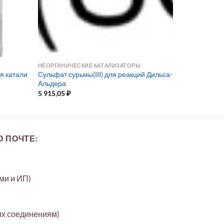
НЕОРГАНИЧЕСКИЕ КАТАЛИЗАТОРЫ
я катали
Сульфат сурьмы(III) для реакций Дильса-
Альдера
5 915,05
₽
 ПОЧТЕ:
ами и ИП)
их соединениям)