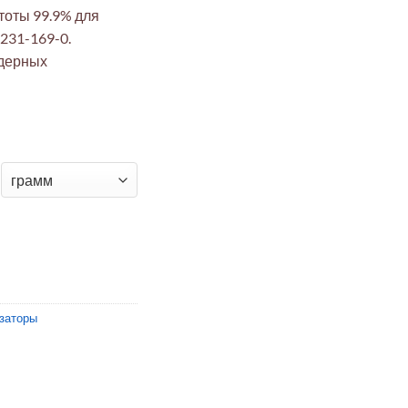
тоты 99.9% для
 231-169-0.
ядерных
е чипсы 99.9% для катализа (CAS 7440-60-0)
изаторы