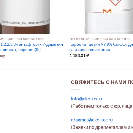
ИЧЕСКИЕ КАТАЛИЗАТОРЫ
НЕОРГАНИЧЕСКИЕ КАТАЛИЗАТОРЫ
,1,2,2,3,3-гептафтор-7,7-диметил
Карбонат цезия 99.9% Cs₂CO₃ дл
андионат) европия(III)
за и кросс-сочетания
осу
1 183,01
₽
СВЯЖИТЕСЬ С НАМИ ПО
info@eko-tec.ru
(Работаем только с юр. лиц
dragmet@eko-tec.ru
(Заявки по драгметаллам и 