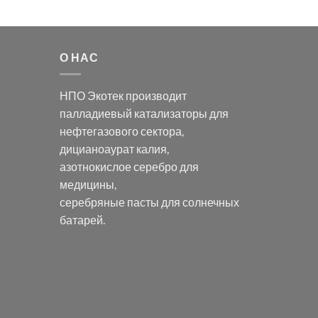
О НАС
НПО Экотек производит
палладиевый катализаторы
для
нефтегазового сектора,
дицианоаурат калия
,
азотнокислое серебро
для
медицины,
серебряные пасты
для солнечных
батарей.