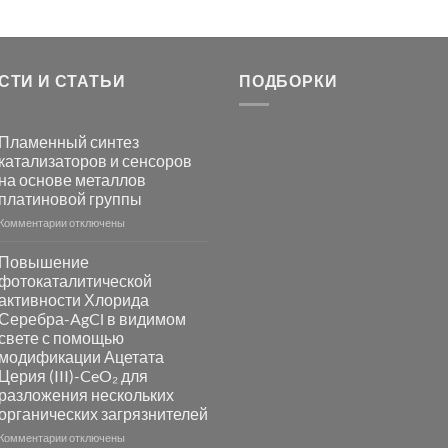
СТИ И СТАТЬИ
ПОДБОРКИ
Пламенный синтез
катализаторов и сенсоров
на основе металлов
платиновой группы
к
Комментарии
отключены
записи
Пламенный
Повышение
синтез
фотокаталитической
катализаторов
активности Хлорида
и
Серебра-AgCl в видимом
сенсоров
свете с помощью
на
модификации Ацетата
основе
Церия (III)-CeO₂ для
металлов
разложения нескольких
платиновой
группы
органических загрязнителей
к
Комментарии
отключены