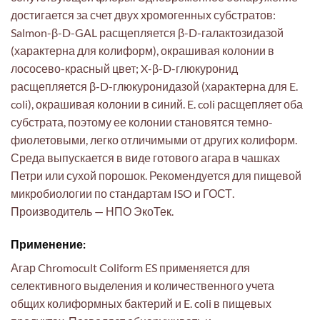
достигается за счет двух хромогенных субстратов:
Salmon-β-D-GAL расщепляется β-D-галактозидазой
(характерна для колиформ), окрашивая колонии в
лососево-красный цвет; X-β-D-глюкуронид
расщепляется β-D-глюкуронидазой (характерна для E.
coli), окрашивая колонии в синий. E. coli расщепляет оба
субстрата, поэтому ее колонии становятся темно-
фиолетовыми, легко отличимыми от других колиформ.
Среда выпускается в виде готового агара в чашках
Петри или сухой порошок. Рекомендуется для пищевой
микробиологии по стандартам ISO и ГОСТ.
Производитель — НПО ЭкоТек.
Применение:
Агар Chromocult Coliform ES применяется для
селективного выделения и количественного учета
общих колиформных бактерий и E. coli в пищевых