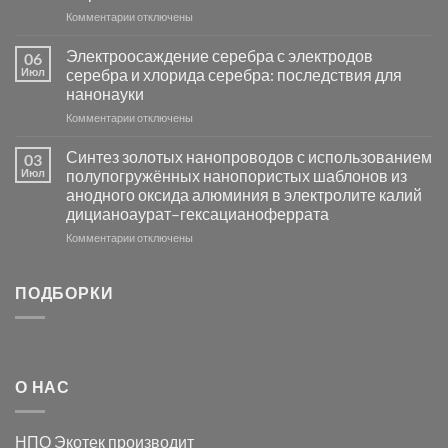
основе
к
Комментарии
отключены
металлов
записи
платиновой
Повышение
Электроосаждение серебра с электродов
06
группы
фотокаталитической
Июл
серебра и хлорида серебра: последствия для
активности
нанонауки
Хлорида
к
Комментарии
Серебра-
отключены
записи
AgCl
Электроосаждение
в
Синтез золотых нанопроводов с использованием
03
серебра
видимом
Июл
полупогружённых нанопористых шаблонов из
с
свете
анодного оксида алюминия в электролите калий
электродов
с
дицианоаурат–гексацианоферрата
серебра
помощью
и
модификации
к
Комментарии
отключены
хлорида
Ацетата
записи
серебра:
Церия
Синтез
последствия
(III)-
золотых
ПОДБОРКИ
для
CeO₂
нанопроводов
нанонауки
для
с
разложения
использованием
нескольких
полупогружённых
органических
нанопористых
О НАС
загрязнителей
шаблонов
из
анодного
НПО Экотек производит
оксида