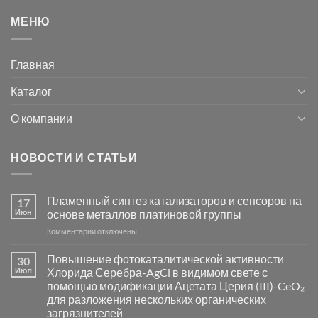
МЕНЮ
Главная
Каталог
О компании
НОВОСТИ И СТАТЬИ
Пламенный синтез катализаторов и сенсоров на
17
Июн
основе металлов платиновой группы
к
Комментарии
отключены
записи
Пламенный
Повышение фотокаталитической активности
30
синтез
Июл
Хлорида Серебра-AgCl в видимом свете с
катализаторов
помощью модификации Ацетата Церия (III)-CeO₂
и
для разложения нескольких органических
сенсоров
загрязнителей
на