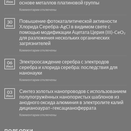
Июн
основе металлов платиновой группы
к
Комментарии
отключены
записи
Пламенный
Повышение фотокаталитической активности
30
синтез
Июл
Хлорида Серебра-AgCl в видимом свете с
катализаторов
помощью модификации Ацетата Церия (III)-CeO₂
и
для разложения нескольких органических
сенсоров
загрязнителей
на
основе
к
Комментарии
отключены
металлов
записи
платиновой
Повышение
Электроосаждение серебра с электродов
06
группы
фотокаталитической
Июл
серебра и хлорида серебра: последствия для
активности
нанонауки
Хлорида
к
Комментарии
Серебра-
отключены
записи
AgCl
Электроосаждение
в
Синтез золотых нанопроводов с использованием
03
серебра
видимом
Июл
полупогружённых нанопористых шаблонов из
с
свете
анодного оксида алюминия в электролите калий
электродов
с
дицианоаурат–гексацианоферрата
серебра
помощью
и
модификации
к
Комментарии
отключены
хлорида
Ацетата
записи
серебра:
Церия
Синтез
последствия
(III)-
золотых
ПОДБОРКИ