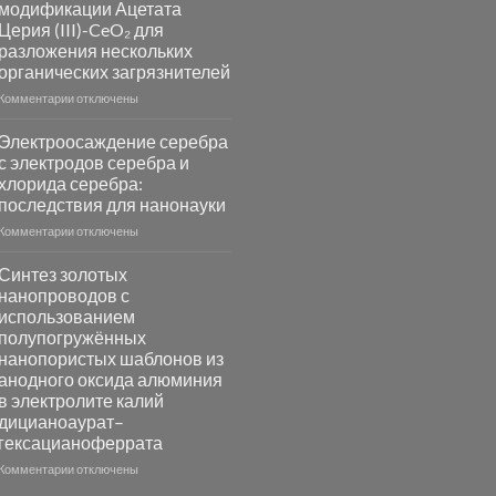
модификации Ацетата
основе
Церия (III)-CeO₂ для
металлов
разложения нескольких
платиновой
группы
органических загрязнителей
к
Комментарии
отключены
записи
Повышение
Электроосаждение серебра
фотокаталитической
с электродов серебра и
активности
хлорида серебра:
Хлорида
последствия для нанонауки
Серебра-
AgCl
к
Комментарии
отключены
в
записи
видимом
Электроосаждение
Синтез золотых
свете
серебра
нанопроводов с
с
с
использованием
помощью
электродов
полупогружённых
модификации
серебра
нанопористых шаблонов из
Ацетата
и
анодного оксида алюминия
Церия
хлорида
в электролите калий
(III)-
серебра:
CeO₂
дицианоаурат–
последствия
для
для
гексацианоферрата
разложения
нанонауки
к
Комментарии
отключены
нескольких
записи
органических