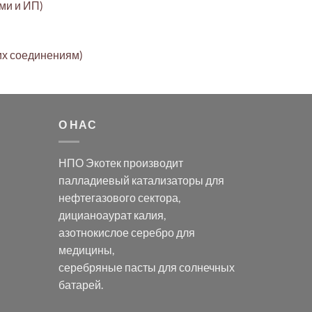
ами и ИП)
их соединениям)
О НАС
НПО Экотек производит
палладиевый катализаторы
для
нефтегазового сектора,
дицианоаурат калия
,
азотнокислое серебро
для
медицины,
серебряные пасты
для солнечных
батарей.