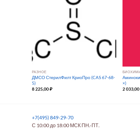
ОГИЯ
РАЗНОЕ
БИОХИМИ
ДМСО СтерилФилт КриоПро (CAS 67-68-
Аминоки
5)
×)
8 225,00
₽
2 033,0
+7(495) 849-29-70
С 10:00 до 18:00 МСК ПН.-ПТ.