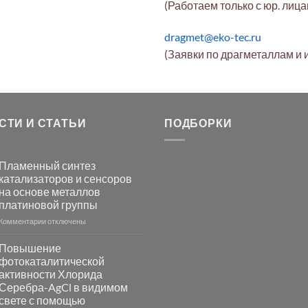
(Работаем только с юр. лиц
dragmet@eko-tec.ru
(Заявки по драгметаллам и 
СТИ И СТАТЬИ
ПОДБОРКИ
Пламенный синтез
катализаторов и сенсоров
на основе металлов
платиновой группы
к
Комментарии
отключены
записи
Пламенный
Повышение
синтез
фотокаталитической
катализаторов
активности Хлорида
и
Серебра-AgCl в видимом
сенсоров
свете с помощью
на