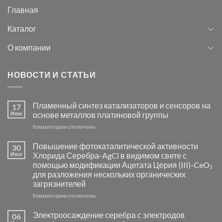
Главная
Каталог
О компании
НОВОСТИ И СТАТЬИ
Пламенный синтез катализаторов и сенсоров на
17
Июн
основе металлов платиновой группы
к
Комментарии
отключены
записи
Пламенный
Повышение фотокаталитической активности
30
синтез
Июл
Хлорида Серебра-AgCl в видимом свете с
катализаторов
помощью модификации Ацетата Церия (III)-CeO₂
и
для разложения нескольких органических
сенсоров
загрязнителей
на
основе
к
Комментарии
отключены
металлов
записи
платиновой
Повышение
Электроосаждение серебра с электродов
06
группы
фотокаталитической