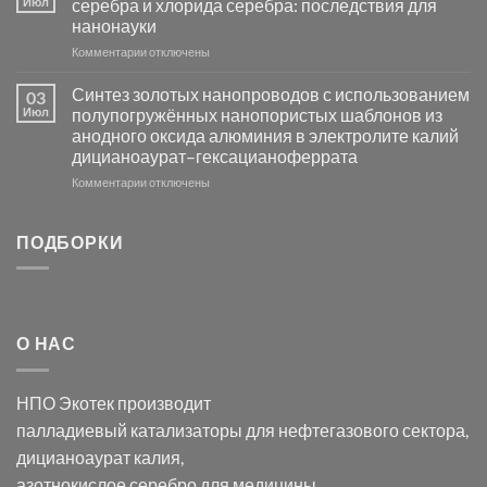
Июл
серебра и хлорида серебра: последствия для
активности
нанонауки
Хлорида
к
Комментарии
Серебра-
отключены
записи
AgCl
Электроосаждение
в
Синтез золотых нанопроводов с использованием
03
серебра
видимом
Июл
полупогружённых нанопористых шаблонов из
с
свете
анодного оксида алюминия в электролите калий
электродов
с
дицианоаурат–гексацианоферрата
серебра
помощью
и
модификации
к
Комментарии
отключены
хлорида
Ацетата
записи
серебра:
Церия
Синтез
последствия
(III)-
золотых
ПОДБОРКИ
для
CeO₂
нанопроводов
нанонауки
для
с
разложения
использованием
нескольких
полупогружённых
органических
нанопористых
О НАС
загрязнителей
шаблонов
из
анодного
НПО Экотек производит
оксида
алюминия
палладиевый катализаторы
для нефтегазового сектора,
в
дицианоаурат калия
,
электролите
калий
азотнокислое серебро
для медицины,