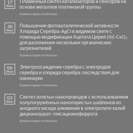
Пламенный синтез катализаторов и сенсоров на
17
Июн
основе металлов платиновой группы
к
Комментарии
отключены
записи
Пламенный
Повышение фотокаталитической активности
30
синтез
Июл
Хлорида Серебра-AgCl в видимом свете с
катализаторов
помощью модификации Ацетата Церия (III)-CeO₂
и
для разложения нескольких органических
сенсоров
загрязнителей
на
основе
к
Комментарии
отключены
металлов
записи
платиновой
Повышение
Электроосаждение серебра с электродов
06
группы
фотокаталитической
Июл
серебра и хлорида серебра: последствия для
активности
нанонауки
Хлорида
к
Комментарии
Серебра-
отключены
записи
AgCl
Электроосаждение
в
Синтез золотых нанопроводов с использованием
03
серебра
видимом
Июл
полупогружённых нанопористых шаблонов из
с
свете
анодного оксида алюминия в электролите калий
электродов
с
дицианоаурат–гексацианоферрата
серебра
помощью
и
модификации
к
Комментарии
отключены
хлорида
Ацетата
записи
серебра:
Церия
Синтез