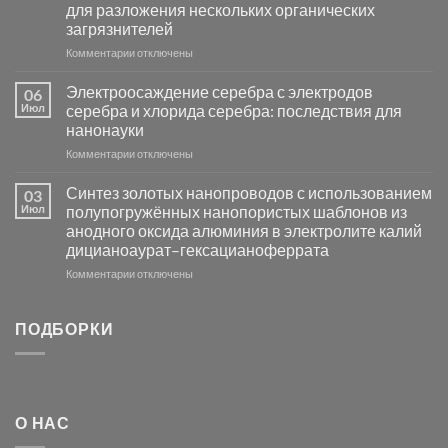
для разложения нескольких органических
сенсоров
загрязнителей
на
основе
к
Комментарии
отключены
металлов
записи
платиновой
Повышение
Электроосаждение серебра с электродов
06
группы
фотокаталитической
Июл
серебра и хлорида серебра: последствия для
активности
нанонауки
Хлорида
к
Комментарии
Серебра-
отключены
записи
AgCl
Электроосаждение
в
Синтез золотых нанопроводов с использованием
03
серебра
видимом
Июл
полупогружённых нанопористых шаблонов из
с
свете
анодного оксида алюминия в электролите калий
электродов
с
дицианоаурат–гексацианоферрата
серебра
помощью
и
модификации
к
Комментарии
отключены
хлорида
Ацетата
записи
серебра:
Церия
Синтез
последствия
(III)-
золотых
ПОДБОРКИ
для
CeO₂
нанопроводов
нанонауки
для
с
разложения
использованием
нескольких
полупогружённых
органических
нанопористых
О НАС
загрязнителей
шаблонов
из