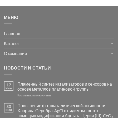
МЕНЮ
Главная
Каталог
О компании
НОВОСТИ И СТАТЬИ
Пламенный синтез катализаторов и сенсоров на
17
Июн
основе металлов платиновой группы
к
Комментарии
отключены
записи
Пламенный
Повышение фотокаталитической активности
30
синтез
Июл
Хлорида Серебра-AgCl в видимом свете с
катализаторов
помощью модификации Ацетата Церия (III)-CeO₂
и