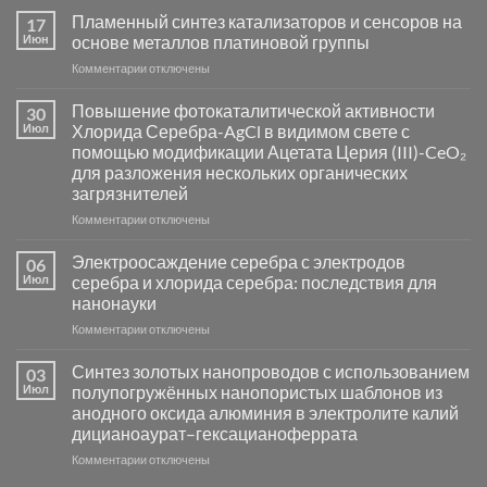
Пламенный синтез катализаторов и сенсоров на
17
Июн
основе металлов платиновой группы
к
Комментарии
отключены
записи
Пламенный
Повышение фотокаталитической активности
30
синтез
Июл
Хлорида Серебра-AgCl в видимом свете с
катализаторов
помощью модификации Ацетата Церия (III)-CeO₂
и
для разложения нескольких органических
сенсоров
загрязнителей
на
основе
к
Комментарии
отключены
металлов
записи
платиновой
Повышение
Электроосаждение серебра с электродов
06
группы
фотокаталитической
Июл
серебра и хлорида серебра: последствия для
активности
нанонауки
Хлорида
к
Комментарии
Серебра-
отключены
записи
AgCl
Электроосаждение
в
Синтез золотых нанопроводов с использованием
03
серебра
видимом
Июл
полупогружённых нанопористых шаблонов из
с
свете
анодного оксида алюминия в электролите калий
электродов
с
дицианоаурат–гексацианоферрата
серебра
помощью
и
модификации
к
Комментарии
отключены
хлорида
Ацетата
записи