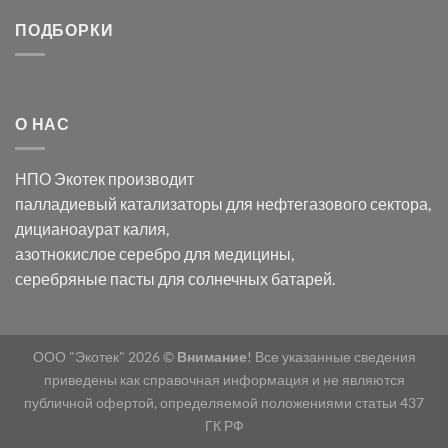
серебра:
Церия
Синтез
последствия
(III)-
золотых
ПОДБОРКИ
для
CeO₂
нанопроводов
нанонауки
для
с
разложения
использованием
нескольких
полупогружённых
органических
нанопористых
О НАС
загрязнителей
шаблонов
из
анодного
НПО Экотек производит
оксида
алюминия
палладиевый катализаторы
для нефтегазового сектора,
в
дицианоаурат калия
,
электролите
калий
азотнокислое серебро
для медицины,
дицианоаурат–
серебряные пасты
для солнечных батарей.
гексацианоферрата
ООО "Экотек" 2026 ©
Внимание
! Все указанные сведения
приведены как справочная информация и не являются
публичной офертой, определяемой положениями статьи 437
ГК РФ