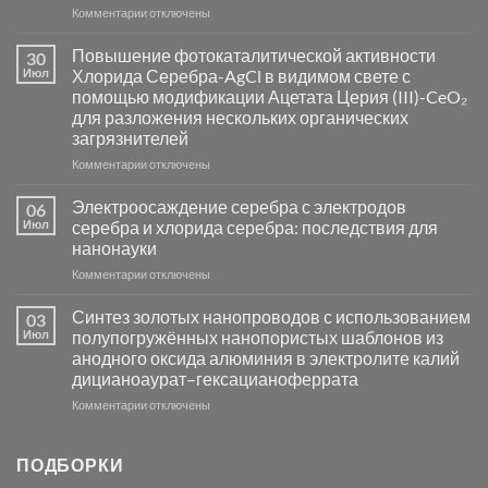
к
Комментарии
отключены
записи
Пламенный
Повышение фотокаталитической активности
30
синтез
Июл
Хлорида Серебра-AgCl в видимом свете с
катализаторов
помощью модификации Ацетата Церия (III)-CeO₂
и
для разложения нескольких органических
сенсоров
загрязнителей
на
основе
к
Комментарии
отключены
металлов
записи
платиновой
Повышение
Электроосаждение серебра с электродов
06
группы
фотокаталитической
Июл
серебра и хлорида серебра: последствия для
активности
нанонауки
Хлорида
к
Комментарии
Серебра-
отключены
записи
AgCl
Электроосаждение
в
Синтез золотых нанопроводов с использованием
03
серебра
видимом
Июл
полупогружённых нанопористых шаблонов из
с
свете
анодного оксида алюминия в электролите калий
электродов
с
дицианоаурат–гексацианоферрата
серебра
помощью
и
модификации
к
Комментарии
отключены
хлорида
Ацетата
записи
серебра:
Церия
Синтез
последствия
(III)-
золотых
ПОДБОРКИ
для
CeO₂
нанопроводов