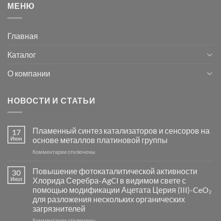
МЕНЮ
Главная
Каталог
О компании
НОВОСТИ И СТАТЬИ
Пламенный синтез катализаторов и сенсоров на
17
Июн
основе металлов платиновой группы
к
Комментарии
отключены
записи
Пламенный
Повышение фотокаталитической активности
30
синтез
Июл
Хлорида Серебра-AgCl в видимом свете с
катализаторов
помощью модификации Ацетата Церия (III)-CeO₂
и
для разложения нескольких органических
сенсоров
загрязнителей
на
основе
к
Комментарии
отключены