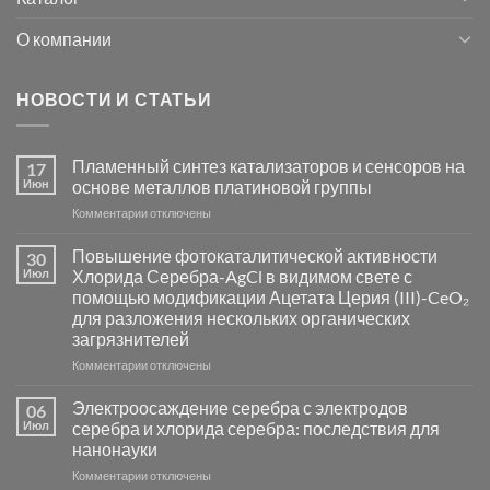
О компании
НОВОСТИ И СТАТЬИ
Пламенный синтез катализаторов и сенсоров на
17
Июн
основе металлов платиновой группы
к
Комментарии
отключены
записи
Пламенный
Повышение фотокаталитической активности
30
синтез
Июл
Хлорида Серебра-AgCl в видимом свете с
катализаторов
помощью модификации Ацетата Церия (III)-CeO₂
и
для разложения нескольких органических
сенсоров
загрязнителей
на
основе
к
Комментарии
отключены
металлов
записи
платиновой
Повышение
Электроосаждение серебра с электродов
06
группы
фотокаталитической
Июл
серебра и хлорида серебра: последствия для
активности
нанонауки
Хлорида
к
Комментарии
Серебра-
отключены