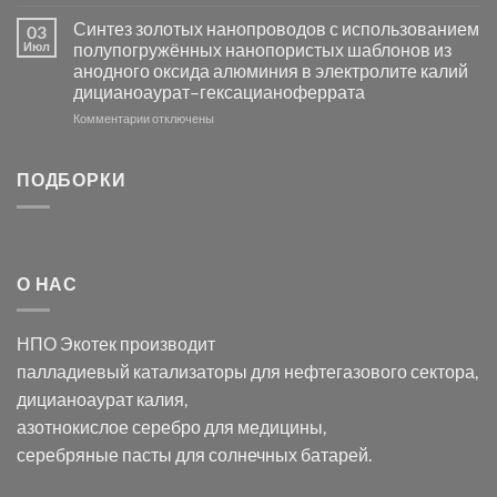
записи
AgCl
Электроосаждение
в
Синтез золотых нанопроводов с использованием
03
серебра
видимом
Июл
полупогружённых нанопористых шаблонов из
с
свете
анодного оксида алюминия в электролите калий
электродов
с
дицианоаурат–гексацианоферрата
серебра
помощью
и
модификации
к
Комментарии
отключены
хлорида
Ацетата
записи
серебра:
Церия
Синтез
последствия
(III)-
золотых
ПОДБОРКИ
для
CeO₂
нанопроводов
нанонауки
для
с
разложения
использованием
нескольких
полупогружённых
органических
нанопористых
О НАС
загрязнителей
шаблонов
из
анодного
НПО Экотек производит
оксида
алюминия
палладиевый катализаторы
для нефтегазового сектора,
в
дицианоаурат калия
,
электролите
калий
азотнокислое серебро
для медицины,
дицианоаурат–
серебряные пасты
для солнечных батарей.
гексацианоферрата