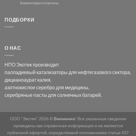
и
модификации
к
Комментарии
отключены
хлорида
Ацетата
записи
серебра:
Церия
Синтез
последствия
(III)-
золотых
ПОДБОРКИ
для
CeO₂
нанопроводов
нанонауки
для
с
разложения
использованием
нескольких
полупогружённых
органических
нанопористых
О НАС
загрязнителей
шаблонов
из
анодного
НПО Экотек производит
оксида
алюминия
палладиевый катализаторы
для нефтегазового сектора,
в
дицианоаурат калия
,
электролите
калий
азотнокислое серебро
для медицины,
дицианоаурат–
серебряные пасты
для солнечных батарей.
гексацианоферрата
ООО "Экотек" 2026 ©
Внимание
! Все указанные сведения
приведены как справочная информация и не являются
публичной офертой, определяемой положениями статьи 437