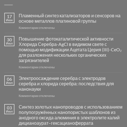
Пламенный синтез катализаторов и сенсоров на
17
Июн
основе металлов платиновой группы
к
Комментарии
отключены
записи
Пламенный
Повышение фотокаталитической активности
30
синтез
Июл
Хлорида Серебра-AgCl в видимом свете с
катализаторов
помощью модификации Ацетата Церия (III)-CeO₂
и
для разложения нескольких органических
сенсоров
загрязнителей
на
основе
к
Комментарии
отключены
металлов
записи
платиновой
Повышение
Электроосаждение серебра с электродов
06
группы
фотокаталитической
Июл
серебра и хлорида серебра: последствия для
активности
нанонауки
Хлорида
к
Комментарии
Серебра-
отключены
записи
AgCl
Электроосаждение
в
Синтез золотых нанопроводов с использованием
03
серебра
видимом
Июл
полупогружённых нанопористых шаблонов из
с
свете
анодного оксида алюминия в электролите калий
электродов
с
дицианоаурат–гексацианоферрата
серебра
помощью