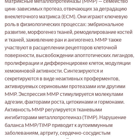
Матриксные металлопротеиназы (MMP) — семейство
цинк-зависимых протеаз, отвечающих за деградацию
внеклеточного матрикса (ECM). Они играют ключевую
роль в физиологических процессах: эмбриональное
развитие, морфогенез тканей, ремоделирование костей
и тканей, заживление ран и ангиогенез. MMP также
участвуют в расщеплении рецепторов клеточной
поверхности, высвобождении апоптотических лигандов,
пролиферации и дифференцировке клеток, модуляции
хемокиновой активности. Синтезируются и
секретируются в виде неактивных проферментов,
активируемых сериновыми протеазами или другими
MMP. Экспрессия MMP стимулируется молекулами
адгезии, факторами роста, цитокинами и гормонами.
Активность MMP регулируется тканевыми
ингибиторами металлопротеиназ (TIMP). Нарушение
баланса MMP/TIMP приводит к аутоиммунным
заболеваниям, артриту, сердечно-сосудистым