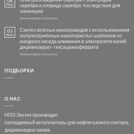
06
группы
фотокаталитической
Июл
серебра и хлорида серебра: последствия для
активности
нанонауки
Хлорида
к
Комментарии
Серебра-
отключены
записи
AgCl
Электроосаждение
в
Синтез золотых нанопроводов с использованием
03
серебра
видимом
Июл
полупогружённых нанопористых шаблонов из
с
свете
анодного оксида алюминия в электролите калий
электродов
с
дицианоаурат–гексацианоферрата
серебра
помощью
и
модификации
к
Комментарии
отключены
хлорида
Ацетата
записи
серебра:
Церия
Синтез
последствия
(III)-
золотых
ПОДБОРКИ
для
CeO₂
нанопроводов
нанонауки
для
с
разложения
использованием
нескольких
полупогружённых
органических
нанопористых
О НАС
загрязнителей
шаблонов
из
анодного
НПО Экотек производит
оксида
алюминия
палладиевый катализаторы
для нефтегазового сектора,
в
дицианоаурат калия
,
электролите