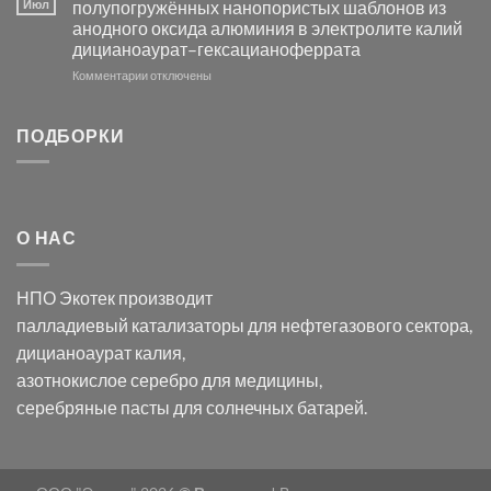
Июл
полупогружённых нанопористых шаблонов из
с
свете
анодного оксида алюминия в электролите калий
электродов
с
дицианоаурат–гексацианоферрата
серебра
помощью
и
модификации
к
Комментарии
отключены
хлорида
Ацетата
записи
серебра:
Церия
Синтез
последствия
(III)-
золотых
ПОДБОРКИ
для
CeO₂
нанопроводов
нанонауки
для
с
разложения
использованием
нескольких
полупогружённых
органических
нанопористых
О НАС
загрязнителей
шаблонов
из
анодного
НПО Экотек производит
оксида
алюминия
палладиевый катализаторы
для нефтегазового сектора,
в
дицианоаурат калия
,
электролите
калий
азотнокислое серебро
для медицины,
дицианоаурат–
серебряные пасты
для солнечных батарей.
гексацианоферрата