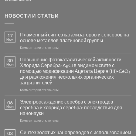
НОВОСТИ И СТАТЬИ
Пламенный синтез катализаторов и сенсоров на
17
Июн
основе металлов платиновой группы
к
Комментарии
отключены
записи
Пламенный
Повышение фотокаталитической активности
30
синтез
Июл
Хлорида Серебра-AgCl в видимом свете с
катализаторов
помощью модификации Ацетата Церия (III)-CeO₂
и
для разложения нескольких органических
сенсоров
загрязнителей
на
основе
к
Комментарии
отключены
металлов
записи
платиновой
Повышение
Электроосаждение серебра с электродов
06
группы
фотокаталитической
Июл
серебра и хлорида серебра: последствия для
активности
нанонауки
Хлорида
к
Комментарии
Серебра-
отключены
записи
AgCl
Электроосаждение
в
Синтез золотых нанопроводов с использованием
03
серебра
видимом