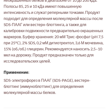
неокрашенных белков в диапазоне от 10 до 200 кДа.
Полосы 85, 25 и 10 кДа имеют повышенную
интенсивность и служат реперными точками. Продукт
подходит для определения молекулярной массы после
SDS-ПААГ или вестерн-блоттинга, а также для
калибровки подвижности предварительно окрашенных
маркеров. Буфер хранения: 20 мМ Трис-фосфат (pH 7,5
при 25°C), 2% SDS, 0,2 мМ дитиотреитол, 3,6 М мочевина,
15% (об./об.) глицерин. Рекомендуется наносить 2,5–10
мкл на дорожку. Продукт предназначен только для
исследовательских целей.
Применение:
SDS-электрофорез в ПААГ (SDS-PAGE), вестерн-
блоттинг (иммуноблоттинг) для определения
молекулярной массы белков.