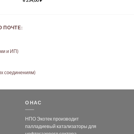
6 234,00
₽
 ПОЧТЕ:
ами и ИП)
их соединениям)
О НАС
НПО Экотек производит
палладиевый катализаторы
для
нефтегазового сектора,