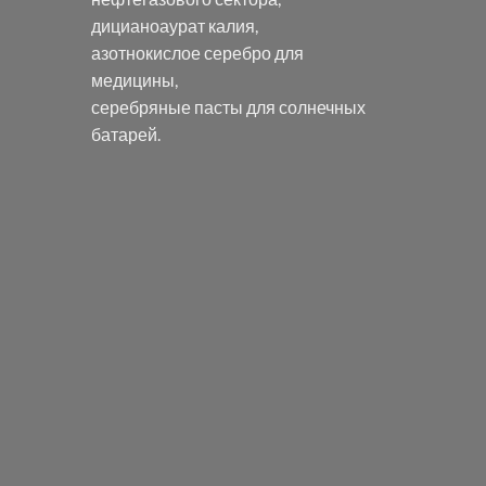
дицианоаурат калия
,
азотнокислое серебро
для
медицины,
серебряные пасты
для солнечных
батарей.