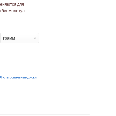
меняются для
и биомолекул.
ьтрационные диски 10 кДа (PES)
Фильтровальные диски