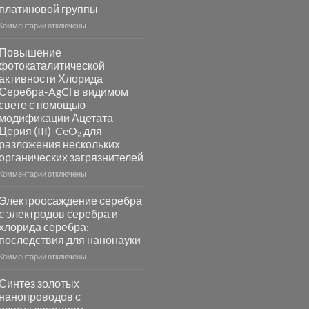
платиновой группы
к
Комментарии
отключены
записи
Пламенный
Повышение
синтез
фотокаталитической
катализаторов
активности Хлорида
и
Серебра-AgCl в видимом
сенсоров
свете с помощью
на
модификации Ацетата
основе
Церия (III)-CeO₂ для
металлов
разложения нескольких
платиновой
группы
органических загрязнителей
к
Комментарии
отключены
записи
Повышение
Электроосаждение серебра
фотокаталитической
с электродов серебра и
активности
хлорида серебра:
Хлорида
последствия для нанонауки
Серебра-
AgCl
к
Комментарии
отключены
в
записи
видимом
Электроосаждение
Синтез золотых
свете
серебра
нанопроводов с
с
с