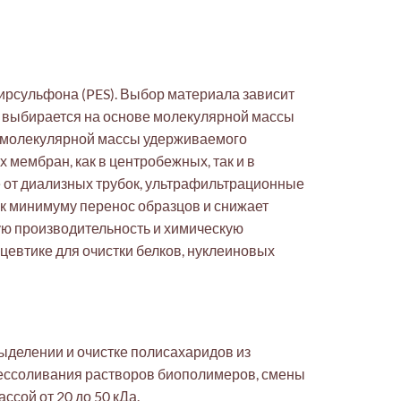
рсульфона (PES). Выбор материала зависит
 выбирается на основе молекулярной массы
 молекулярной массы удерживаемого
мембран, как в центробежных, так и в
е от диализных трубок, ультрафильтрационные
 к минимуму перенос образцов и снижает
ую производительность и химическую
евтике для очистки белков, нуклеиновых
ыделении и очистке полисахаридов из
обессоливания растворов биополимеров, смены
сой от 20 до 50 кДа.