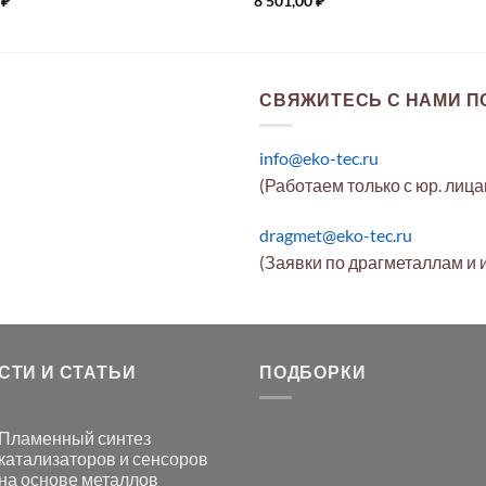
0
₽
8 501,00
₽
СВЯЖИТЕСЬ С НАМИ ПО
info@eko-tec.ru
(Работаем только с юр. лиц
dragmet@eko-tec.ru
(Заявки по драгметаллам и 
СТИ И СТАТЬИ
ПОДБОРКИ
Пламенный синтез
катализаторов и сенсоров
на основе металлов