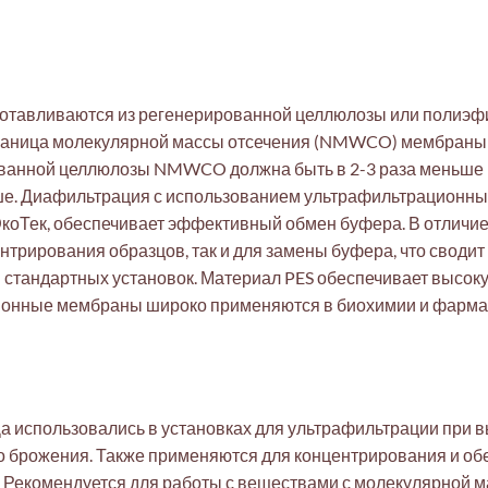
тавливаются из регенерированной целлюлозы или полиэфи
граница молекулярной массы отсечения (NMWCO) мембраны
ованной целлюлозы NMWCO должна быть в 2-3 раза меньше
ьше. Диафильтрация с использованием ультрафильтрационных 
ЭкоТек, обеспечивает эффективный обмен буфера. В отличи
нтрирования образцов, так и для замены буфера, что сводит
я стандартных установок. Материал PES обеспечивает высок
ионные мембраны широко применяются в биохимии и фармац
использовались в установках для ультрафильтрации при в
вого брожения. Также применяются для концентрирования и 
Рекомендуется для работы с веществами с молекулярной мас