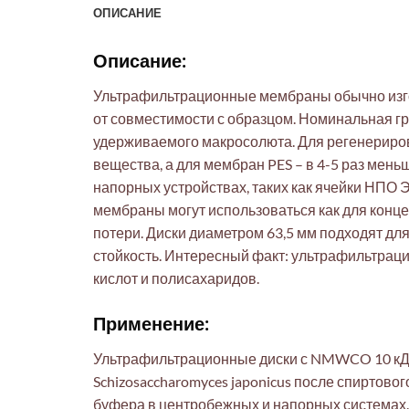
ОПИСАНИЕ
Описание:
Ультрафильтрационные мембраны обычно изго
от совместимости с образцом. Номинальная 
удерживаемого макросолюта. Для регенерир
вещества, а для мембран PES – в 4-5 раз мен
напорных устройствах, таких как ячейки НПО 
мембраны могут использоваться как для конце
потери. Диски диаметром 63,5 мм подходят дл
стойкость. Интересный факт: ультрафильтрац
кислот и полисахаридов.
Применение:
Ультрафильтрационные диски с NMWCO 10 кДа 
Schizosaccharomyces japonicus после спирто
буфера в центробежных и напорных системах. 