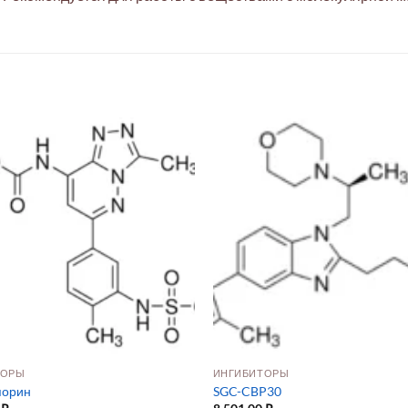
ТОРЫ
ИНГИБИТОРЫ
порин
SGC-CBP30