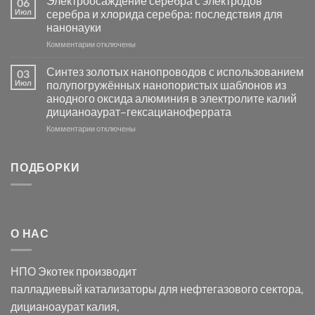
Электроосаждение серебра с электродов
06
группы
фотокаталитической
Июл
серебра и хлорида серебра: последствия для
активности
нанонауки
Хлорида
к
Комментарии
Серебра-
отключены
записи
AgCl
Электроосаждение
в
Синтез золотых нанопроводов с использованием
03
серебра
видимом
Июл
полупогружённых нанопористых шаблонов из
с
свете
анодного оксида алюминия в электролите калий
электродов
с
дицианоаурат–гексацианоферрата
серебра
помощью
и
модификации
к
Комментарии
отключены
хлорида
Ацетата
записи
серебра:
Церия
Синтез
последствия
(III)-
золотых
ПОДБОРКИ
для
CeO₂
нанопроводов
нанонауки
для
с
разложения
использованием
нескольких
полупогружённых
органических
нанопористых
О НАС
загрязнителей
шаблонов
из
анодного
НПО Экотек производит
оксида
алюминия
палладиевый катализаторы
для нефтегазового сектора,
в
дицианоаурат калия
,
электролите