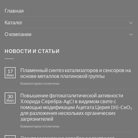
Главная
Каталог
О компании
НОВОСТИ И СТАТЬИ
Пламенный синтез катализаторов и сенсоров на
17
Июн
основе металлов платиновой группы
к
Комментарии
отключены
записи
Пламенный
Повышение фотокаталитической активности
30
синтез
Июл
Хлорида Серебра-AgCl в видимом свете с
катализаторов
помощью модификации Ацетата Церия (III)-CeO₂
и
для разложения нескольких органических
сенсоров
загрязнителей
на
основе
к
Комментарии
отключены
металлов
записи
платиновой
Повышение