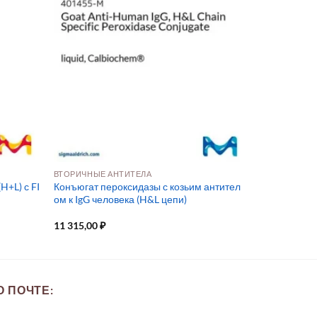
ВТОРИЧНЫЕ АНТИТЕЛА
H+L) с FI
Конъюгат пероксидазы с козьим антител
ом к IgG человека (H&L цепи)
11 315,00
₽
 ПОЧТЕ: