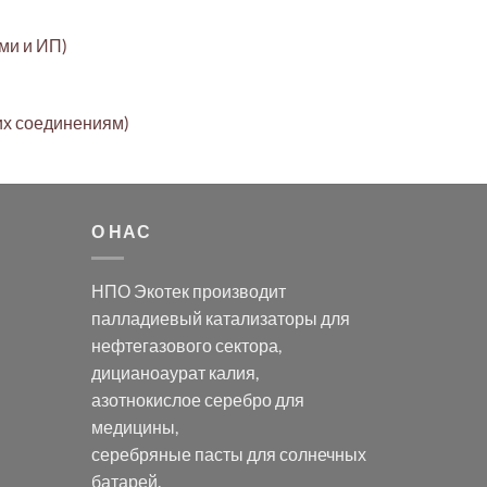
ами и ИП)
их соединениям)
О НАС
НПО Экотек производит
палладиевый катализаторы
для
нефтегазового сектора,
дицианоаурат калия
,
азотнокислое серебро
для
медицины,
серебряные пасты
для солнечных
батарей.