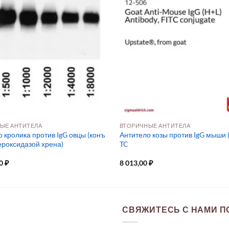
ЫЕ АНТИТЕЛА
ВТОРИЧНЫЕ АНТИТЕЛА
 кролика против IgG овцы (конъ
Антитело козы против IgG мыши (
ероксидазой хрена)
TC
00
₽
8 013,00
₽
СВЯЖИТЕСЬ С НАМИ ПО