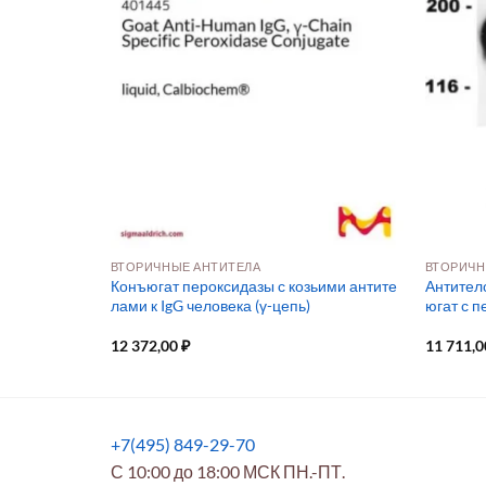
ВТОРИЧНЫЕ АНТИТЕЛА
ВТОРИЧН
отив IgG мы
Конъюгат пероксидазы с козьими антите
Антитело
ьно разведен
лами к IgG человека (γ-цепь)
югат с п
12 372,00
₽
11 711,
+7(495) 849-29-70
С 10:00 до 18:00 МСК ПН.-ПТ.