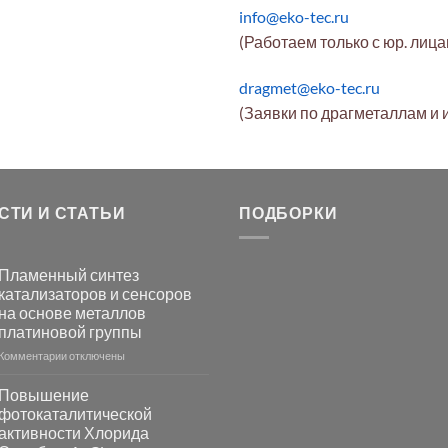
info@eko-tec.ru
(Работаем только с юр. лиц
dragmet@eko-tec.ru
(Заявки по драгметаллам и 
СТИ И СТАТЬИ
ПОДБОРКИ
Пламенный синтез
катализаторов и сенсоров
на основе металлов
платиновой группы
к
Комментарии
отключены
записи
Пламенный
Повышение
синтез
фотокаталитической
катализаторов
активности Хлорида
и