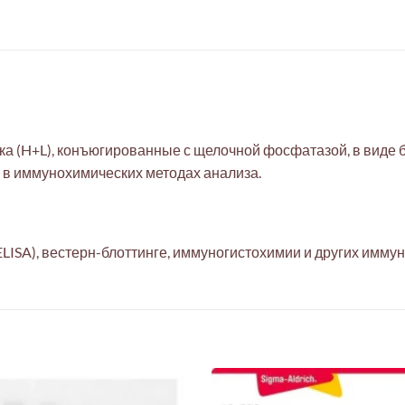
а (H+L), конъюгированные с щелочной фосфатазой, в виде б
 в иммунохимических методах анализа.
SA), вестерн-блоттинге, иммуногистохимии и других иммун