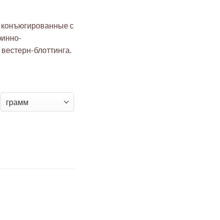
), конъюгированные с
финно-
 вестерн-блоттинга.
к IgG хомяка (H+L) с щелочной фосфатазой (производные козы)