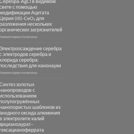
Серебра-AgCl в видимом
сенсоров
свете с помощью
на
модификации Ацетата
основе
Церия (III)-CeO₂ для
металлов
разложения нескольких
платиновой
группы
органических загрязнителей
к
Комментарии
отключены
записи
Повышение
Электроосаждение серебра
фотокаталитической
с электродов серебра и
активности
хлорида серебра:
Хлорида
последствия для нанонауки
Серебра-
AgCl
к
Комментарии
отключены
в
записи
видимом
Электроосаждение
Синтез золотых
свете
серебра
нанопроводов с
с
с
использованием
помощью
электродов
полупогружённых
модификации
серебра
нанопористых шаблонов из
Ацетата
и
анодного оксида алюминия
Церия
хлорида
в электролите калий
(III)-
серебра:
CeO₂
дицианоаурат–
последствия
для
для
гексацианоферрата
разложения
нанонауки