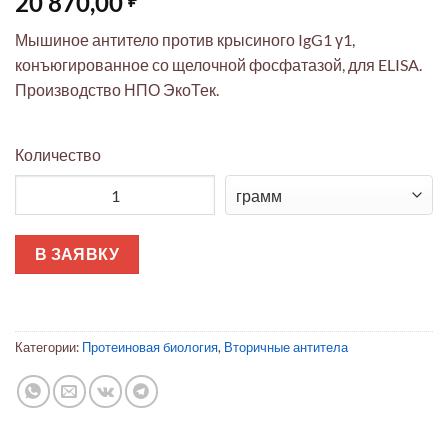
20 870,00
Мышиное антитело против крысиного IgG1 γ1,
конъюгированное со щелочной фосфатазой, для ELISA.
Производство НПО ЭкоТек.
Количество
Количество товара Антитело мышиное против крысиного Ig
В ЗАЯВКУ
Категории:
Протеиновая биология
,
Вторичные антитела