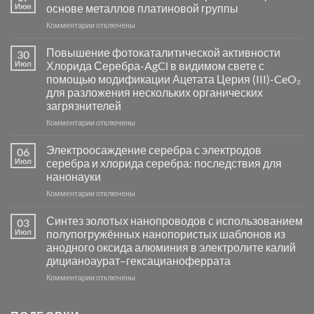
Июн
основе металлов платиновой группы
к
Комментарии
отключены
записи
Пламенный
Повышение фотокаталитической активности
30
синтез
Июл
Хлорида Серебра-AgCl в видимом свете с
катализаторов
помощью модификации Ацетата Церия (III)-CeO₂
и
для разложения нескольких органических
сенсоров
загрязнителей
на
основе
к
Комментарии
отключены
металлов
записи
платиновой
Повышение
Электроосаждение серебра с электродов
06
группы
фотокаталитической
Июл
серебра и хлорида серебра: последствия для
активности
нанонауки
Хлорида
к
Комментарии
Серебра-
отключены
записи
AgCl
Электроосаждение
в
Синтез золотых нанопроводов с использованием
03
серебра
видимом
Июл
полупогружённых нанопористых шаблонов из
с
свете
анодного оксида алюминия в электролите калий
электродов
с
дицианоаурат–гексацианоферрата
серебра
помощью
и
модификации
к
Комментарии
отключены
хлорида
Ацетата
записи
серебра:
Церия
Синтез
последствия
(III)-
золотых