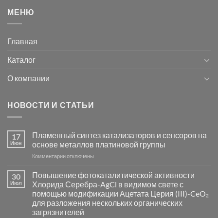
МЕНЮ
Главная
Каталог
О компании
НОВОСТИ И СТАТЬИ
Пламенный синтез катализаторов и сенсоров на
17
Июн
основе металлов платиновой группы
к
Комментарии
отключены
записи
Пламенный
Повышение фотокаталитической активности
30
синтез
Июл
Хлорида Серебра-AgCl в видимом свете с
катализаторов
помощью модификации Ацетата Церия (III)-CeO₂
и
для разложения нескольких органических
сенсоров
загрязнителей
на