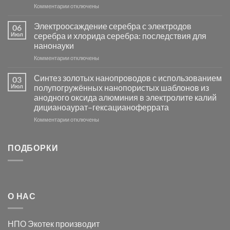
основе
к
Комментарии
отключены
металлов
записи
платиновой
Повышение
Электроосаждение серебра с электродов
06
группы
фотокаталитической
Июл
серебра и хлорида серебра: последствия для
активности
нанонауки
Хлорида
к
Комментарии
Серебра-
отключены
записи
AgCl
Электроосаждение
в
Синтез золотых нанопроводов с использованием
03
серебра
видимом
Июл
полупогружённых нанопористых шаблонов из
с
свете
анодного оксида алюминия в электролите калий
электродов
с
дицианоаурат–гексацианоферрата
серебра
помощью
и
модификации
к
Комментарии
отключены
хлорида
Ацетата
записи
серебра:
Церия
Синтез
последствия
(III)-
золотых
ПОДБОРКИ
для
CeO₂
нанопроводов
нанонауки
для
с
разложения
использованием
нескольких
полупогружённых
органических
нанопористых
О НАС
загрязнителей
шаблонов
из
анодного
НПО Экотек производит
оксида