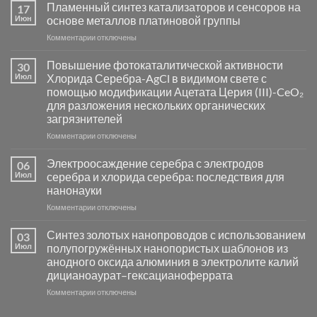
Пламенный синтез катализаторов и сенсоров на
17
Июн
основе металлов платиновой группы
к
Комментарии
отключены
записи
Пламенный
Повышение фотокаталитической активности
30
синтез
Июл
Хлорида Серебра-AgCl в видимом свете с
катализаторов
помощью модификации Ацетата Церия (III)-CeO₂
и
для разложения нескольких органических
сенсоров
загрязнителей
на
основе
к
Комментарии
отключены
металлов
записи
платиновой
Повышение
Электроосаждение серебра с электродов
06
группы
фотокаталитической
Июл
серебра и хлорида серебра: последствия для
активности
нанонауки
Хлорида
к
Комментарии
Серебра-
отключены
записи
AgCl
Электроосаждение
в
Синтез золотых нанопроводов с использованием
03
серебра
видимом
Июл
полупогружённых нанопористых шаблонов из
с
свете
анодного оксида алюминия в электролите калий
электродов
с
дицианоаурат–гексацианоферрата
серебра
помощью
и
модификации
к
Комментарии
отключены
хлорида
Ацетата
записи
серебра:
Церия
Синтез