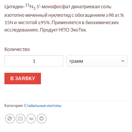
15
Цитидин-
N
5′-монофосфат динатриевая соль:
3
изотопно меченный нуклеотид с обогащением ≥98 ат.%
15N и чистотой ≥95%. Применяется в биохимических
исследованиях. Продукт НПО ЭкоТек.
Количество
Количество товара Цитидин-15N3 5′-монофосфат динатриев
В ЗАЯВКУ
Категория:
Стабильные изотопы