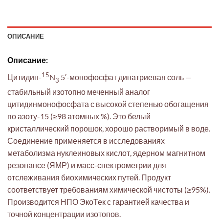
ОПИСАНИЕ
Описание:
15
Цитидин-
N
5′-монофосфат динатриевая соль —
3
стабильный изотопно меченный аналог
цитидинмонофосфата с высокой степенью обогащения
по азоту-15 (≥98 атомных %). Это белый
кристаллический порошок, хорошо растворимый в воде.
Соединение применяется в исследованиях
метаболизма нуклеиновых кислот, ядерном магнитном
резонансе (ЯМР) и масс-спектрометрии для
отслеживания биохимических путей. Продукт
соответствует требованиям химической чистоты (≥95%).
Производится НПО ЭкоТек с гарантией качества и
точной концентрации изотопов.