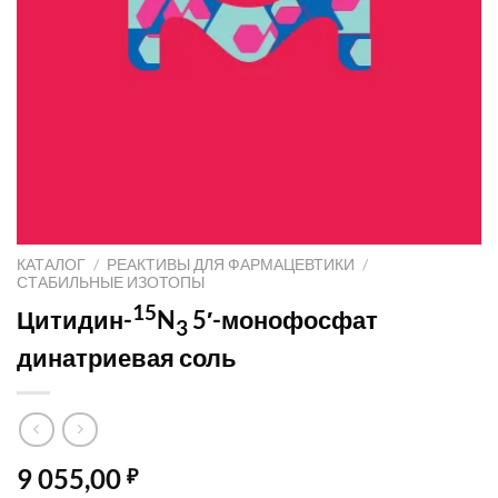
КАТАЛОГ
/
РЕАКТИВЫ ДЛЯ ФАРМАЦЕВТИКИ
/
СТАБИЛЬНЫЕ ИЗОТОПЫ
15
Цитидин-
N
5′-монофосфат
3
динатриевая соль
9 055,00
₽