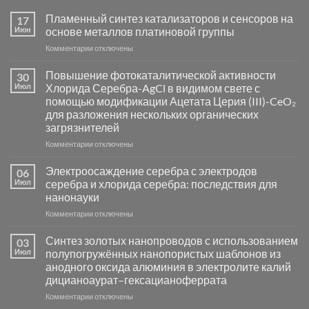
Пламенный синтез катализаторов и сенсоров на
17
Июн
основе металлов платиновой группы
к
Комментарии
отключены
записи
Пламенный
Повышение фотокаталитической активности
30
синтез
Июл
Хлорида Серебра-AgCl в видимом свете с
катализаторов
помощью модификации Ацетата Церия (III)-CeO₂
и
для разложения нескольких органических
сенсоров
загрязнителей
на
основе
к
Комментарии
отключены
металлов
записи
платиновой
Повышение
Электроосаждение серебра с электродов
06
группы
фотокаталитической
Июл
серебра и хлорида серебра: последствия для
активности
нанонауки
Хлорида
к
Комментарии
Серебра-
отключены
записи
AgCl
Электроосаждение
в
Синтез золотых нанопроводов с использованием
03
серебра
видимом
Июл
полупогружённых нанопористых шаблонов из
с
свете
анодного оксида алюминия в электролите калий
электродов
с
дицианоаурат–гексацианоферрата
серебра
помощью
и
модификации
к
Комментарии
отключены
хлорида
Ацетата
записи