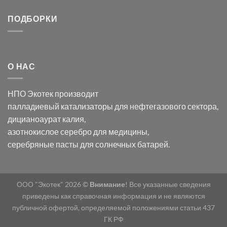
серебра:
Церия
Синтез
последствия
(III)-
золотых
ПОДБОРКИ
для
CeO₂
нанопроводов
нанонауки
для
с
разложения
использованием
нескольких
полупогружённых
органических
нанопористых
О НАС
загрязнителей
шаблонов
из
анодного
НПО Экотек производит
оксида
алюминия
палладиевый катализаторы
для нефтегазового сектора,
в
дицианоаурат калия
,
электролите
калий
азотнокислое серебро
для медицины,
дицианоаурат–
серебряные пасты
для солнечных батарей.
гексацианоферрата
ООО "Экотек" 2026 ©
Внимание
! Все указанные сведения
приведены как справочная информация и не являются
публичной офертой, определяемой положениями статьи 437
ГК РФ