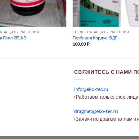
А ЗАЩИТЫ РАСТЕНИЙ
СРЕДСТВА ЗАЩИТЫ РАСТЕНИЙ
д Гоал 2Е, КЭ
Гербицид Кордус, ВДГ
100,00
₽
СВЯЖИТЕСЬ С НАМИ ПО
info@eko-tec.ru
(Работаем только с юр. лиц
dragmet@eko-tec.ru
(Заявки по драгметаллам и 