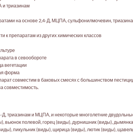
А и триазинам
атами на основе 2,4-Д, МЦПА, сульфонилмочевин, триазина
и к препаратам из других химических классов
ультуре
парата в севообороте
да вегетации
ная форма
арат совместим в баковых смесях с большинством пестицид
а совместимость.
,4-Д, триазинам и МЦПА, и некоторые многолетние двудольны
), вьюнок полевой, горец (виды), дурнишник (виды), дымянка
ды), пикульник (виды), щирица (виды), лютик (виды), щавель