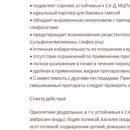
• подавляет сорняки, устойчивые к 2,4-Д, МЦП
• идеальный партнер для баковых смесей
• обладает выраженным синергизмом с препар
глифосатами
• предотвращает возникновение резистентност
(сульфонилмочевины, глифосаты)
• отличная избирательность по отношению к к
• отсутствие ограничений по применению пре
• полное разложение в почве в течение перио
• удобная в применении, жидкая препаратив
• Совместимость с другими пестицидами: Преп
смешиваемые препараты следует проверять н
Спектр действия
Однолетние двудольные, в т.ч. устойчивые к 2
амброзия (виды), бодяк полевой, василек (виды
осот полевой, подмаренник цепкий, ромашка (ви