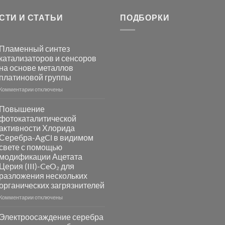
СТИ И СТАТЬИ
ПОДБОРКИ
Пламенный синтез
катализаторов и сенсоров
на основе металлов
платиновой группы
к
Комментарии
отключены
записи
Пламенный
Повышение
синтез
фотокаталитической
катализаторов
активности Хлорида
и
Серебра-AgCl в видимом
сенсоров
свете с помощью
на
модификации Ацетата
основе
Церия (III)-CeO₂ для
металлов
разложения нескольких
платиновой
группы
органических загрязнителей
к
Комментарии
отключены
записи
Повышение
Электроосаждение серебра
фотокаталитической