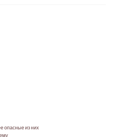
е опасные из них
тему