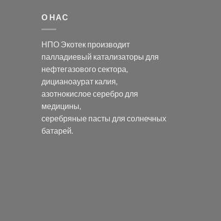
О НАС
НПО Экотек производит
палладиевый катализаторы
для
нефтегазового сектора,
дицианоаурат калия
,
азотнокислое серебро
для
медицины,
серебряные пасты
для солнечных
батарей.