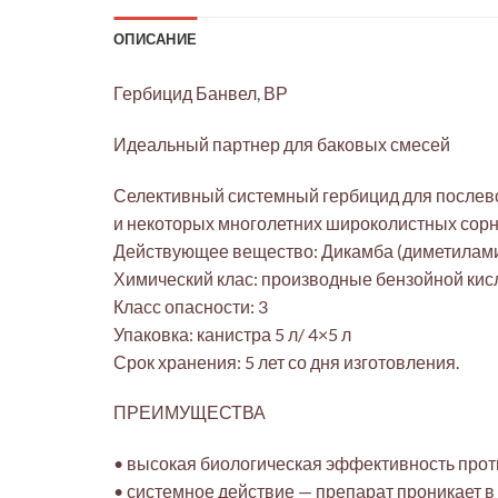
ОПИСАНИЕ
Гербицид Банвел, ВР
Идеальный партнер для баковых смесей
Селективный системный гербицид для послев
и некоторых многолетних широколистных сорня
Действующее вещество: Дикамба (диметилами
Химический клас: производные бензойной ки
Класс опасности: 3
Упаковка: канистра 5 л/ 4×5 л
Срок хранения: 5 лет со дня изготовления.
ПРЕИМУЩЕСТВА
• высокая биологическая эффективность прот
• системное действие — препарат проникает в 