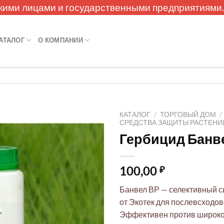
кими лицами и государственными предприятиями
АТАЛОГ
О КОМПАНИИ
КАТАЛОГ
/
ТОРГОВЫЙ ДОМ
/
СРЕДСТВА ЗАЩИТЫ РАСТЕНИ
Гербицид Банв
100,00
₽
Банвел ВР — селективный 
от Экотек для послевсходо
Эффективен против широко