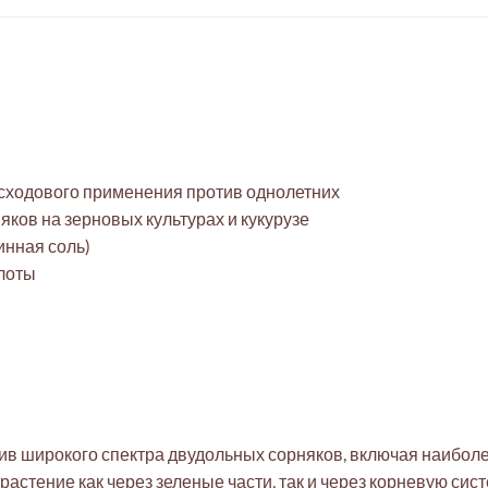
сходового применения против однолетних
ков на зерновых культурах и кукурузе
нная соль)
слоты
ив широкого спектра двудольных сорняков, включая наиболе
растение как через зеленые части, так и через корневую сис