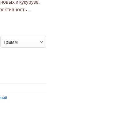
новых и кукурузе.
фективность …
 Банвел, ВР
ений