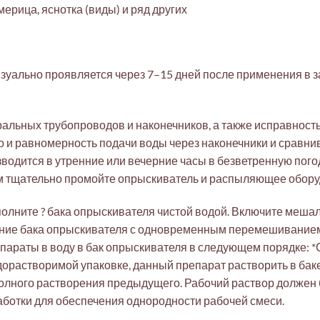
мерица, яснотка (виды) и ряд других
зуально проявляется через 7–15 дней после применения в з
ральных трубопроводов и наконечников, а также исправност
о и равномерность подачи воды через наконечники и сравни
зводится в утренние или вечерние часы в безветренную пого
ом тщательно промойте опрыскиватель и распыляющее обору
олните ? бака опрыскивателя чистой водой. Включите мешал
ение бака опрыскивателя с одновременным перемешиванием
параты в воду в бак опрыскивателя в следующем порядке: *С
дорастворимой упаковке, данный препарат растворить в ба
лного растворения предыдущего. Рабочий раствор должен б
ботки для обеспечения однородности рабочей смеси.