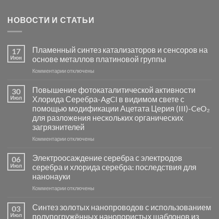
НОВОСТИ И СТАТЬИ
Пламенный синтез катализаторов и сенсоров на
17
Июн
основе металлов платиновой группы
к
Комментарии
отключены
записи
Пламенный
Повышение фотокаталитической активности
30
синтез
Июл
Хлорида Серебра-AgCl в видимом свете с
катализаторов
помощью модификации Ацетата Церия (III)-CeO₂
и
для разложения нескольких органических
сенсоров
загрязнителей
на
основе
к
Комментарии
отключены
металлов
записи
платиновой
Повышение
Электроосаждение серебра с электродов
06
группы
фотокаталитической
Июл
серебра и хлорида серебра: последствия для
активности
нанонауки
Хлорида
к
Комментарии
Серебра-
отключены
записи
AgCl
Электроосаждение
в
Синтез золотых нанопроводов с использованием
03
серебра
видимом
Июл
полупогружённых нанопористых шаблонов из