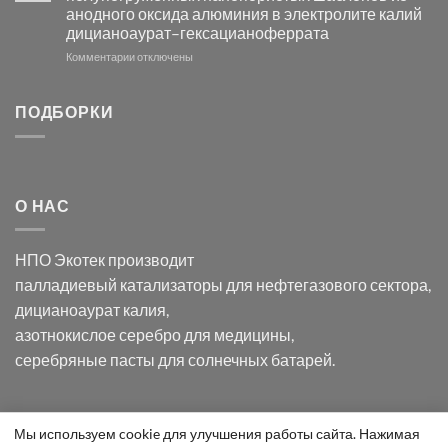
с
свете
анодного оксида алюминия в электролите калий
электродов
с
дицианоаурат–гексацианоферрата
серебра
помощью
и
модификации
к
Комментарии
отключены
хлорида
Ацетата
записи
серебра:
Церия
Синтез
последствия
(III)-
золотых
ПОДБОРКИ
для
CeO₂
нанопроводов
нанонауки
для
с
разложения
использованием
нескольких
полупогружённых
органических
нанопористых
О НАС
загрязнителей
шаблонов
из
анодного
НПО Экотек производит
оксида
алюминия
палладиевый катализаторы
для нефтегазового сектора,
в
дицианоаурат калия
,
электролите
калий
азотнокислое серебро
для медицины,
дицианоаурат–
серебряные пасты
для солнечных батарей.
гексацианоферрата
Уведомление
Мы используем cookie для улучшения работы сайта. Нажимая
ООО "Экотек" 2026 ©
Внимание
! Все указанные сведения