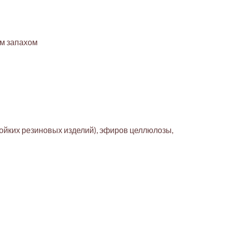
ым запахом
тойких резиновых изделий), эфиров целлюлозы,