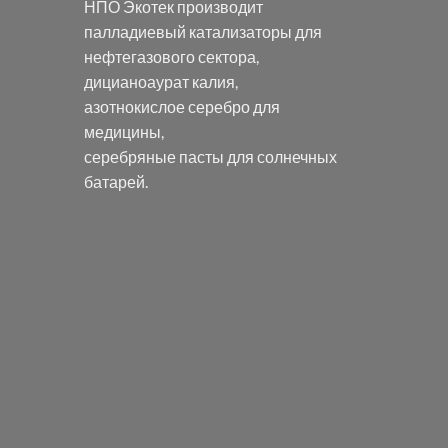
НПО Экотек производит
палладиевый катализаторы
для
нефтегазового сектора,
дицианоаурат калия
,
азотнокислое серебро
для
медицины,
серебряные пасты
для солнечных
батарей.