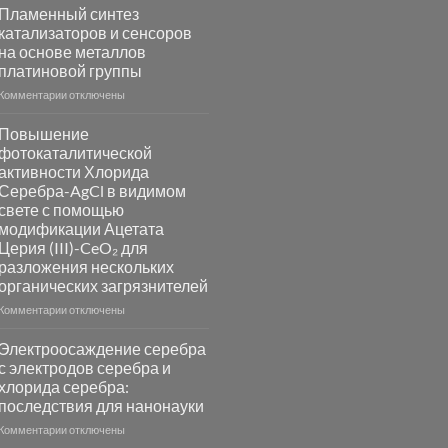
Пламенный синтез
катализаторов и сенсоров
на основе металлов
платиновой группы
к
Комментарии
отключены
записи
Пламенный
Повышение
синтез
фотокаталитической
катализаторов
активности Хлорида
и
Серебра-AgCl в видимом
сенсоров
свете с помощью
на
модификации Ацетата
основе
Церия (III)-CeO₂ для
металлов
разложения нескольких
платиновой
группы
органических загрязнителей
к
Комментарии
отключены
записи
Повышение
Электроосаждение серебра
фотокаталитической
с электродов серебра и
активности
хлорида серебра:
Хлорида
последствия для нанонауки
Серебра-
AgCl
к
Комментарии
отключены
в
записи