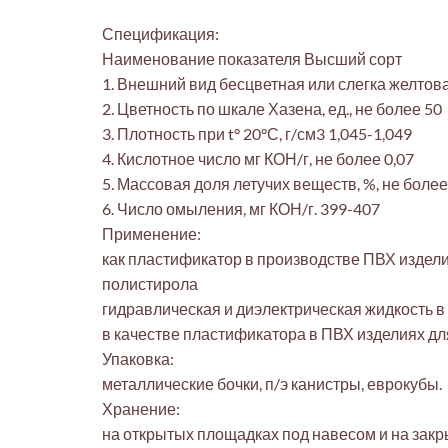
Спецификация:
Наименование показателя Высший сорт
1. Внешний вид бесцветная или слегка желто
2. Цветность по шкале Хазена, ед., не более 50
3. Плотность при t° 20°С, г/см3 1,045-1,049
4. Кислотное число мг КОН/г, не более 0,07
5. Массовая доля летучих веществ, %, не более
6. Число омыления, мг КОН/г. 399-407
Применение:
как пластификатор в производстве ПВХ издели
полистирола
гидравлическая и диэлектрическая жидкость в
в качестве пластификатора в ПВХ изделиях д
Упаковка:
металлические бочки, п/э канистры, еврокубы.
Хранение:
на открытых площадках под навесом и на закр