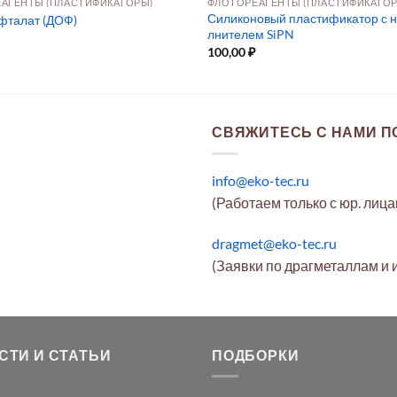
АГЕНТЫ (ПЛАСТИФИКАТОРЫ)
ФЛОТОРЕАГЕНТЫ (ПЛАСТИФИКАТОР
Силиконовый пластификатор с 
фталат (ДОФ)
лнителем SiPN
100,00
₽
СВЯЖИТЕСЬ С НАМИ ПО
info@eko-tec.ru
(Работаем только с юр. лиц
dragmet@eko-tec.ru
(Заявки по драгметаллам и 
СТИ И СТАТЬИ
ПОДБОРКИ