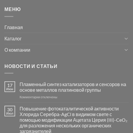
МЕНЮ
Главная
Каталог
О компании
НОВОСТИ И СТАТЬИ
Пламенный синтез катализаторов и сенсоров на
17
Июн
основе металлов платиновой группы
к
Комментарии
отключены
записи
Пламенный
Повышение фотокаталитической активности
30
синтез
Июл
Хлорида Серебра-AgCl в видимом свете с
катализаторов
помощью модификации Ацетата Церия (III)-CeO₂
и
для разложения нескольких органических
сенсоров
загрязнителей
на