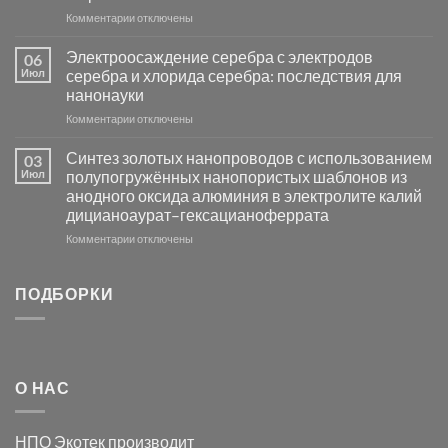
основе
к
Комментарии
отключены
металлов
записи
платиновой
Повышение
Электроосаждение серебра с электродов
06
группы
фотокаталитической
Июл
серебра и хлорида серебра: последствия для
активности
нанонауки
Хлорида
к
Комментарии
Серебра-
отключены
записи
AgCl
Электроосаждение
в
Синтез золотых нанопроводов с использованием
03
серебра
видимом
Июл
полупогружённых нанопористых шаблонов из
с
свете
анодного оксида алюминия в электролите калий
электродов
с
дицианоаурат–гексацианоферрата
серебра
помощью
и
модификации
к
Комментарии
отключены
хлорида
Ацетата
записи
серебра:
Церия
Синтез
последствия
(III)-
золотых
ПОДБОРКИ
для
CeO₂
нанопроводов
нанонауки
для
с
разложения
использованием
нескольких
полупогружённых
органических
нанопористых
О НАС
загрязнителей
шаблонов
из
анодного
НПО Экотек производит
оксида