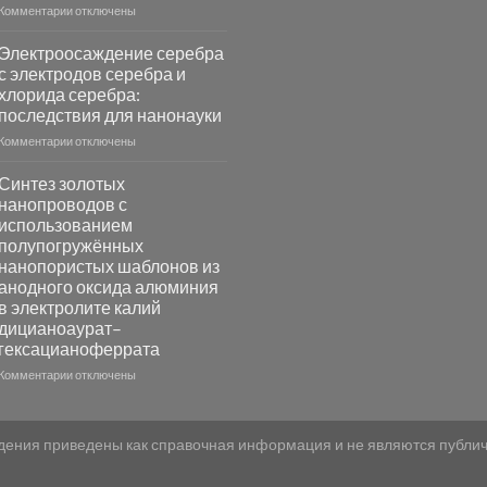
к
Комментарии
отключены
записи
Повышение
Электроосаждение серебра
фотокаталитической
с электродов серебра и
активности
хлорида серебра:
Хлорида
последствия для нанонауки
Серебра-
AgCl
к
Комментарии
отключены
в
записи
видимом
Электроосаждение
Синтез золотых
свете
серебра
нанопроводов с
с
с
использованием
помощью
электродов
полупогружённых
модификации
серебра
нанопористых шаблонов из
Ацетата
и
анодного оксида алюминия
Церия
хлорида
в электролите калий
(III)-
серебра:
CeO₂
дицианоаурат–
последствия
для
для
гексацианоферрата
разложения
нанонауки
к
Комментарии
отключены
нескольких
записи
органических
Синтез
загрязнителей
золотых
едения приведены как справочная информация и не являются публ
нанопроводов
с
использованием