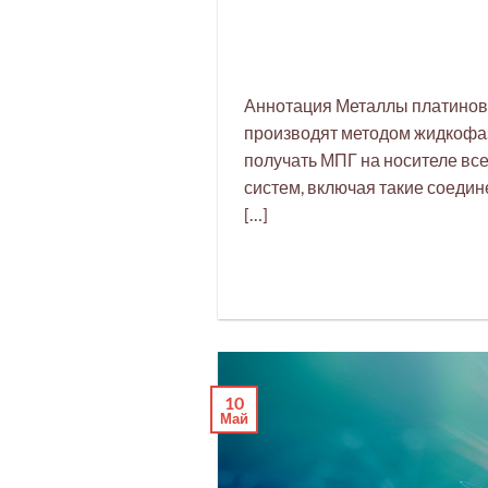
Аннотация Металлы платиново
производят методом жидкофаз
получать МПГ на носителе вс
систем, включая такие соедин
[…]
10
Май