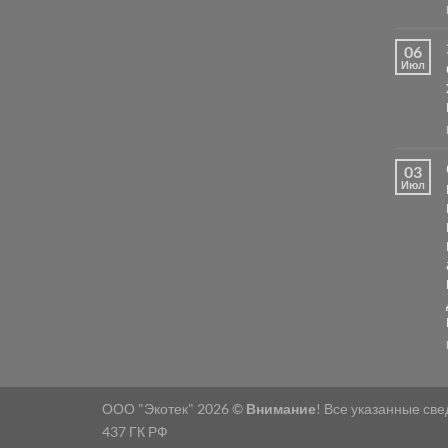
06
Июл
03
Июл
ООО "Экотек" 2026 ©
Внимание
! Все указанные св
437 ГК РФ