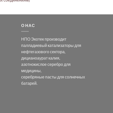
О НАС
НПО Экотек производит
палладиевый катализаторы
для
нефтегазового сектора,
дицианоаурат калия
,
азотнокислое серебро
для
медицины,
серебряные пасты
для солнечных
батарей.