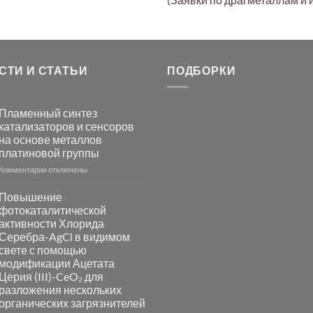
СТИ И СТАТЬИ
ПОДБОРКИ
Пламенный синтез
катализаторов и сенсоров
на основе металлов
платиновой группы
к
Комментарии
отключены
записи
Пламенный
Повышение
синтез
фотокаталитической
катализаторов
активности Хлорида
и
Серебра-AgCl в видимом
сенсоров
свете с помощью
на
модификации Ацетата
основе
Церия (III)-CeO₂ для
металлов
разложения нескольких
платиновой
группы
органических загрязнителей