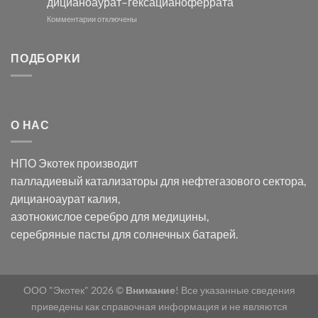
дицианоаурат–гексацианоферрата
серебра
помощью
и
модификации
к
Комментарии
отключены
хлорида
Ацетата
записи
серебра:
Церия
Синтез
последствия
(III)-
золотых
ПОДБОРКИ
для
CeO₂
нанопроводов
нанонауки
для
с
разложения
использованием
нескольких
полупогружённых
органических
нанопористых
О НАС
загрязнителей
шаблонов
из
анодного
НПО Экотек производит
оксида
алюминия
палладиевый катализаторы
для нефтегазового сектора,
в
дицианоаурат калия
,
электролите
калий
азотнокислое серебро
для медицины,
дицианоаурат–
серебряные пасты
для солнечных батарей.
гексацианоферрата
ООО "Экотек" 2026 ©
Внимание
! Все указанные сведения
приведены как справочная информация и не являются