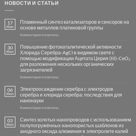
НОВОСТИ И СТАТЬИ
Пламенный синтез катализаторов и сенсоров на
17
Июн
основе металлов платиновой группы
к
Комментарии
отключены
записи
Пламенный
Повышение фотокаталитической активности
30
синтез
Июл
Хлорида Серебра-AgCl в видимом свете с
катализаторов
помощью модификации Ацетата Церия (III)-CeO₂
и
для разложения нескольких органических
сенсоров
загрязнителей
на
основе
к
Комментарии
отключены
металлов
записи
платиновой
Повышение
Электроосаждение серебра с электродов
06
группы
фотокаталитической
Июл
серебра и хлорида серебра: последствия для
активности
нанонауки
Хлорида
к
Комментарии
Серебра-
отключены
записи
AgCl
Электроосаждение
в
Синтез золотых нанопроводов с использованием
03
серебра
видимом
Июл
полупогружённых нанопористых шаблонов из
с
свете
анодного оксида алюминия в электролите калий
электродов
с