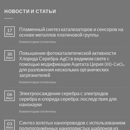
НОВОСТИ И СТАТЬИ
Пламенный синтез катализаторов и сенсоров на
17
Июн
основе металлов платиновой группы
к
Комментарии
отключены
записи
Пламенный
Повышение фотокаталитической активности
30
синтез
Июл
Хлорида Серебра-AgCl в видимом свете с
катализаторов
помощью модификации Ацетата Церия (III)-CeO₂
и
для разложения нескольких органических
сенсоров
загрязнителей
на
основе
к
Комментарии
отключены
металлов
записи
платиновой
Повышение
Электроосаждение серебра с электродов
06
группы
фотокаталитической
Июл
серебра и хлорида серебра: последствия для
активности
нанонауки
Хлорида
к
Комментарии
Серебра-
отключены
записи
AgCl
Электроосаждение
в
Синтез золотых нанопроводов с использованием
03
серебра
видимом
Июл
полупогружённых нанопористых шаблонов из