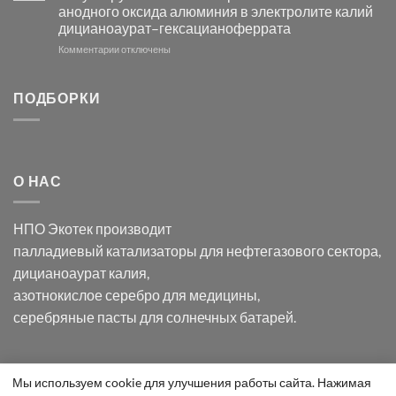
с
свете
анодного оксида алюминия в электролите калий
электродов
с
дицианоаурат–гексацианоферрата
серебра
помощью
и
модификации
к
Комментарии
отключены
хлорида
Ацетата
записи
серебра:
Церия
Синтез
последствия
(III)-
золотых
ПОДБОРКИ
для
CeO₂
нанопроводов
нанонауки
для
с
разложения
использованием
нескольких
полупогружённых
органических
нанопористых
О НАС
загрязнителей
шаблонов
из
анодного
НПО Экотек производит
оксида
алюминия
палладиевый катализаторы
для нефтегазового сектора,
в
дицианоаурат калия
,
электролите
калий
азотнокислое серебро
для медицины,
дицианоаурат–
серебряные пасты
для солнечных батарей.
гексацианоферрата
Уведомление
Мы используем cookie для улучшения работы сайта. Нажимая
ООО "Экотек" 2026 ©
Внимание
! Все указанные сведения