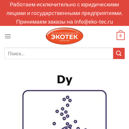
Skip
Работаем исключительно с юридическими
to
лицами и государственными предприятиями.
content
Принимаем заказы на
info@eko-tec.ru
0
Искать: