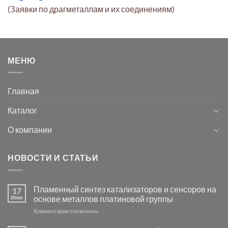
(Заявки по драгметаллам и их соединениям)
МЕНЮ
Главная
Каталог
О компании
НОВОСТИ И СТАТЬИ
Пламенный синтез катализаторов и сенсоров на
17
Июн
основе металлов платиновой группы
к
Комментарии
отключены
записи
Пламенный