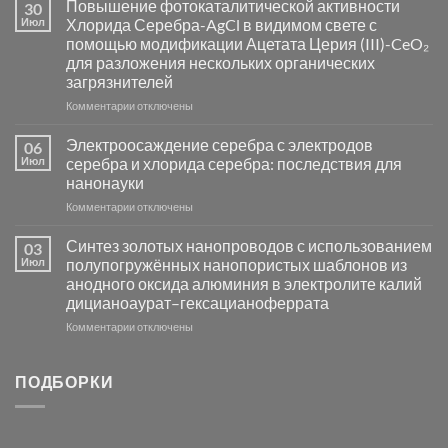
Повышение фотокаталитической активности
30
синтез
Июл
Хлорида Серебра-AgCl в видимом свете с
катализаторов
помощью модификации Ацетата Церия (III)-CeO₂
и
для разложения нескольких органических
сенсоров
загрязнителей
на
основе
к
Комментарии
отключены
металлов
записи
платиновой
Повышение
Электроосаждение серебра с электродов
06
группы
фотокаталитической
Июл
серебра и хлорида серебра: последствия для
активности
нанонауки
Хлорида
к
Комментарии
Серебра-
отключены
записи
AgCl
Электроосаждение
в
Синтез золотых нанопроводов с использованием
03
серебра
видимом
Июл
полупогружённых нанопористых шаблонов из
с
свете
анодного оксида алюминия в электролите калий
электродов
с
дицианоаурат–гексацианоферрата
серебра
помощью
и
модификации
к
Комментарии
отключены
хлорида
Ацетата
записи
серебра:
Церия
Синтез
последствия
(III)-
золотых
ПОДБОРКИ
для
CeO₂
нанопроводов
нанонауки
для
с
разложения
использованием
нескольких
полупогружённых