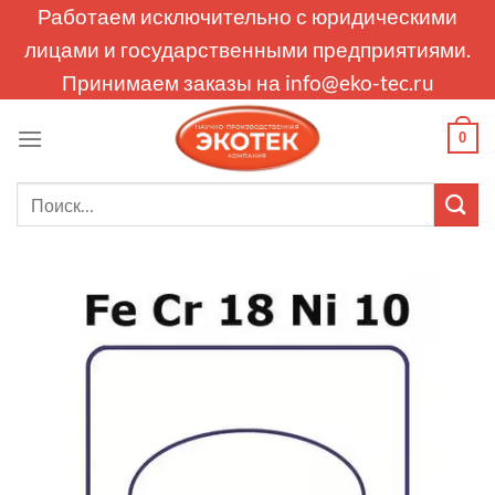
Skip
Работаем исключительно с юридическими
to
лицами и государственными предприятиями.
content
Принимаем заказы на
info@eko-tec.ru
0
Искать: