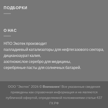
серебра:
Церия
Синтез
последствия
(III)-
золотых
ПОДБОРКИ
для
CeO₂
нанопроводов
нанонауки
для
с
разложения
использованием
нескольких
полупогружённых
органических
нанопористых
О НАС
загрязнителей
шаблонов
из
анодного
НПО Экотек производит
оксида
алюминия
палладиевый катализаторы
для нефтегазового сектора,
в
дицианоаурат калия
,
электролите
калий
азотнокислое серебро
для медицины,
дицианоаурат–
серебряные пасты
для солнечных батарей.
гексацианоферрата
ООО "Экотек" 2026 ©
Внимание
! Все указанные сведения
приведены как справочная информация и не являются
публичной офертой, определяемой положениями статьи 437
ГК РФ