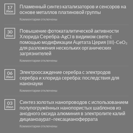
Пламенный синтез катализаторов и сенсоров на
17
Июн
основе металлов платиновой группы
к
Комментарии
отключены
записи
Пламенный
Повышение фотокаталитической активности
30
синтез
Июл
Хлорида Серебра-AgCl в видимом свете с
катализаторов
помощью модификации Ацетата Церия (III)-CeO₂
и
для разложения нескольких органических
сенсоров
загрязнителей
на
основе
к
Комментарии
отключены
металлов
записи
платиновой
Повышение
Электроосаждение серебра с электродов
06
группы
фотокаталитической
Июл
серебра и хлорида серебра: последствия для
активности
нанонауки
Хлорида
к
Комментарии
Серебра-
отключены
записи
AgCl
Электроосаждение
в
Синтез золотых нанопроводов с использованием
03
серебра
видимом
Июл
полупогружённых нанопористых шаблонов из
с
свете
анодного оксида алюминия в электролите калий
электродов
с
дицианоаурат–гексацианоферрата
серебра
помощью
и
модификации
к
Комментарии
отключены
хлорида
Ацетата
записи