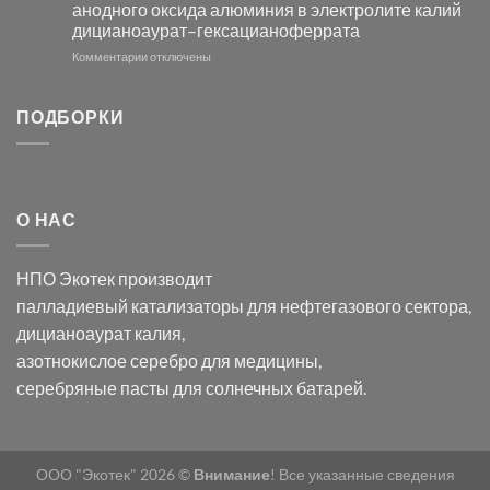
анодного оксида алюминия в электролите калий
электродов
с
дицианоаурат–гексацианоферрата
серебра
помощью
и
модификации
к
Комментарии
отключены
хлорида
Ацетата
записи
серебра:
Церия
Синтез
последствия
(III)-
золотых
ПОДБОРКИ
для
CeO₂
нанопроводов
нанонауки
для
с
разложения
использованием
нескольких
полупогружённых
органических
нанопористых
О НАС
загрязнителей
шаблонов
из
анодного
НПО Экотек производит
оксида
алюминия
палладиевый катализаторы
для нефтегазового сектора,
в
дицианоаурат калия
,
электролите
калий
азотнокислое серебро
для медицины,
дицианоаурат–
серебряные пасты
для солнечных батарей.
гексацианоферрата
ООО "Экотек" 2026 ©
Внимание
! Все указанные сведения