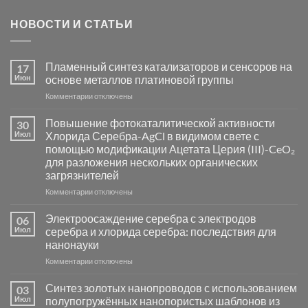
НОВОСТИ И СТАТЬИ
Пламенный синтез катализаторов и сенсоров на
17
Июн
основе металлов платиновой группы
к
Комментарии
отключены
записи
Пламенный
Повышение фотокаталитической активности
30
синтез
Июл
Хлорида Серебра-AgCl в видимом свете с
катализаторов
помощью модификации Ацетата Церия (III)-CeO₂
и
для разложения нескольких органических
сенсоров
загрязнителей
на
основе
к
Комментарии
отключены
металлов
записи
платиновой
Повышение
Электроосаждение серебра с электродов
06
группы
фотокаталитической
Июл
серебра и хлорида серебра: последствия для
активности
нанонауки
Хлорида
к
Комментарии
Серебра-
отключены
записи
AgCl
Электроосаждение
в
Синтез золотых нанопроводов с использованием
03
серебра
видимом
Июл
полупогружённых нанопористых шаблонов из
с
свете