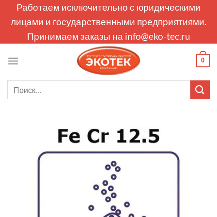
Skip
Работаем исключительно с юридическими
to
лицами и государственными предприятиями.
content
Принимаем заказы на
info@eko-tec.ru
0
Искать: