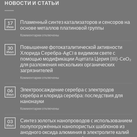
НОВОСТИ И СТАТЬИ
Пламенный синтез катализаторов и сенсоров на
17
Июн
основе металлов платиновой группы
к
Комментарии
отключены
записи
Пламенный
Повышение фотокаталитической активности
30
синтез
Июл
Хлорида Серебра-AgCl в видимом свете с
катализаторов
помощью модификации Ацетата Церия (III)-CeO₂
и
для разложения нескольких органических
сенсоров
загрязнителей
на
основе
к
Комментарии
отключены
металлов
записи
платиновой
Повышение
Электроосаждение серебра с электродов
06
группы
фотокаталитической
Июл
серебра и хлорида серебра: последствия для
активности
нанонауки
Хлорида
к
Комментарии
Серебра-
отключены
записи
AgCl
Электроосаждение
в
Синтез золотых нанопроводов с использованием
03
серебра
видимом
Июл
полупогружённых нанопористых шаблонов из
с
свете
анодного оксида алюминия в электролите калий
электродов
с