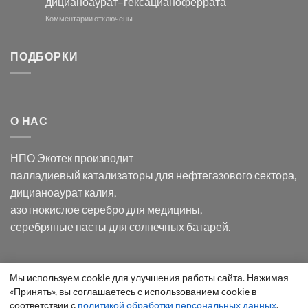
дицианоаурат–гексацианоферрата
серебра
помощью
и
модификации
к
Комментарии
отключены
хлорида
Ацетата
записи
серебра:
Церия
Синтез
последствия
(III)-
золотых
ПОДБОРКИ
для
CeO₂
нанопроводов
нанонауки
для
с
разложения
использованием
нескольких
полупогружённых
органических
нанопористых
О НАС
загрязнителей
шаблонов
из
анодного
НПО Экотек производит
оксида
алюминия
палладиевый катализаторы
для нефтегазового сектора,
в
дицианоаурат калия
,
электролите
калий
азотнокислое серебро
для медицины,
дицианоаурат–
серебряные пасты
для солнечных батарей.
гексацианоферрата
Уведомление
Мы используем cookie для улучшения работы сайта. Нажимая
ООО "Экотек" 2026 ©
Внимание
! Все указанные сведения
«Принять», вы соглашаетесь с использованием cookie в
о
приведены как справочная информация и не являются
соответствии с
политикой обработки персональных данных
.