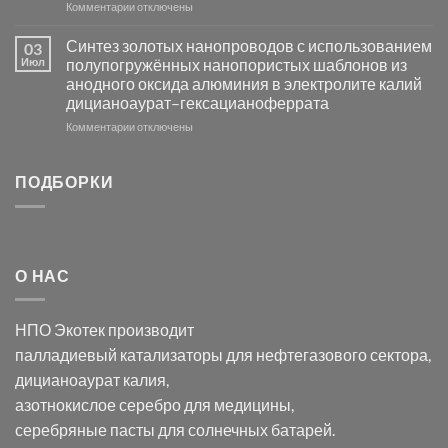
к
Комментарии
Серебра-
отключены
записи
AgCl
Электроосаждение
в
Синтез золотых нанопроводов с использованием
03
серебра
видимом
Июл
полупогружённых нанопористых шаблонов из
с
свете
анодного оксида алюминия в электролите калий
электродов
с
дицианоаурат–гексацианоферрата
серебра
помощью
и
модификации
к
Комментарии
отключены
хлорида
Ацетата
записи
серебра:
Церия
Синтез
последствия
(III)-
золотых
ПОДБОРКИ
для
CeO₂
нанопроводов
нанонауки
для
с
разложения
использованием
нескольких
полупогружённых
органических
нанопористых
О НАС
загрязнителей
шаблонов
из
анодного
НПО Экотек производит
оксида
алюминия
палладиевый катализаторы
для нефтегазового сектора,
в
дицианоаурат калия
,
электролите
калий
азотнокислое серебро
для медицины,
дицианоаурат–
серебряные пасты
для солнечных батарей.
гексацианоферрата