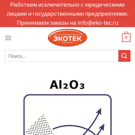
Skip
Работаем исключительно с юридическими
to
лицами и государственными предприятиями.
content
Принимаем заказы на
info@eko-tec.ru
0
Искать: