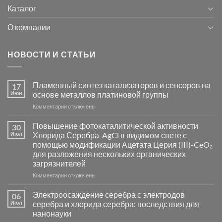
Каталог
О компании
НОВОСТИ И СТАТЬИ
Пламенный синтез катализаторов и сенсоров на
17
Июн
основе металлов платиновой группы
к
Комментарии
отключены
записи
Пламенный
Повышение фотокаталитической активности
30
синтез
Июл
Хлорида Серебра-AgCl в видимом свете с
катализаторов
помощью модификации Ацетата Церия (III)-CeO₂
и
для разложения нескольких органических
сенсоров
загрязнителей
на
основе
к
Комментарии
отключены
металлов
записи
платиновой
Повышение
Электроосаждение серебра с электродов
06
группы
фотокаталитической
Июл
серебра и хлорида серебра: последствия для
активности
нанонауки
Хлорида