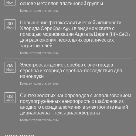
Июн
основе металлов платиновой группы
к
Комментарии
отключены
записи
Пламенный
Повышение фотокаталитической активности
30
синтез
Июл
Хлорида Серебра-AgCl в видимом свете с
катализаторов
помощью модификации Ацетата Церия (III)-CeO₂
и
для разложения нескольких органических
сенсоров
загрязнителей
на
основе
к
Комментарии
отключены
металлов
записи
платиновой
Повышение
Электроосаждение серебра с электродов
06
группы
фотокаталитической
Июл
серебра и хлорида серебра: последствия для
активности
нанонауки
Хлорида
к
Комментарии
Серебра-
отключены
записи
AgCl
Электроосаждение
в
Синтез золотых нанопроводов с использованием
03
серебра
видимом
Июл
полупогружённых нанопористых шаблонов из
с
свете
анодного оксида алюминия в электролите калий
электродов
с
дицианоаурат–гексацианоферрата
серебра
помощью
и
модификации
к
Комментарии
отключены
хлорида
Ацетата
записи
серебра:
Церия
Синтез
последствия
(III)-
золотых