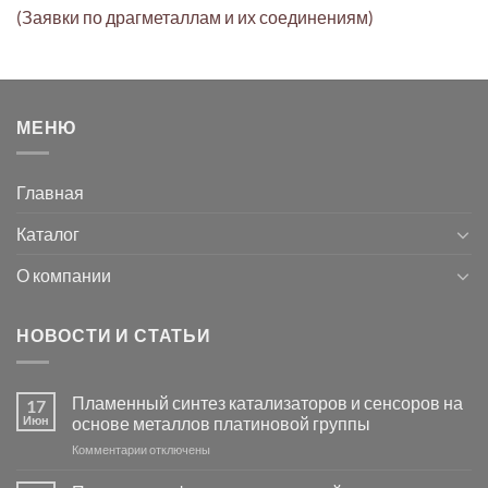
(Заявки по драгметаллам и их соединениям)
МЕНЮ
Главная
Каталог
О компании
НОВОСТИ И СТАТЬИ
Пламенный синтез катализаторов и сенсоров на
17
Июн
основе металлов платиновой группы
к
Комментарии
отключены
записи
Пламенный