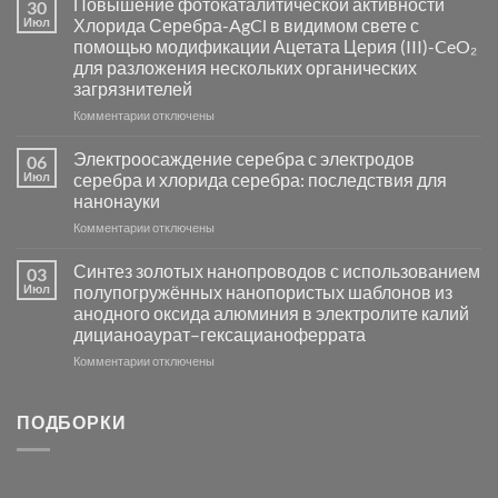
Повышение фотокаталитической активности
30
синтез
Июл
Хлорида Серебра-AgCl в видимом свете с
катализаторов
помощью модификации Ацетата Церия (III)-CeO₂
и
для разложения нескольких органических
сенсоров
загрязнителей
на
основе
к
Комментарии
отключены
металлов
записи
платиновой
Повышение
Электроосаждение серебра с электродов
06
группы
фотокаталитической
Июл
серебра и хлорида серебра: последствия для
активности
нанонауки
Хлорида
к
Комментарии
Серебра-
отключены
записи
AgCl
Электроосаждение
в
Синтез золотых нанопроводов с использованием
03
серебра
видимом
Июл
полупогружённых нанопористых шаблонов из
с
свете
анодного оксида алюминия в электролите калий
электродов
с
дицианоаурат–гексацианоферрата
серебра
помощью
и
модификации
к
Комментарии
отключены
хлорида
Ацетата
записи
серебра:
Церия
Синтез
последствия
(III)-
золотых
ПОДБОРКИ
для
CeO₂
нанопроводов
нанонауки
для
с
разложения
использованием
нескольких
полупогружённых