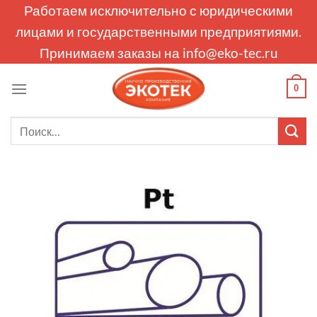
Skip
Работаем исключительно с юридическими
to
лицами и государственными предприятиями.
content
Принимаем заказы на
info@eko-tec.ru
0
Искать: