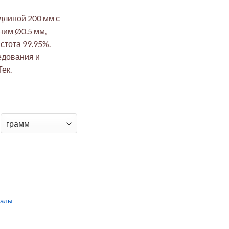
длиной 200 мм с
ним Ø0.5 мм,
стота 99.95%.
едования и
ек.
я трубка ЭкоТек 200мм 0.6мм×0.5мм (стенка 0.05мм, 99.95%) дл
иалы