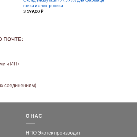
втики и электроники
3 199,00
₽
 ПОЧТЕ:
ами и ИП)
их соединениям)
О НАС
НПО Экотек производит