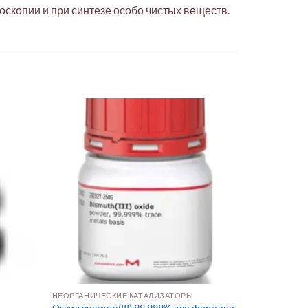
скопии и при синтезе особо чистых веществ.
НЕОРГАНИЧЕСКИЕ КАТАЛИЗАТОРЫ
Оксид висмута(III) 99.999% для фармаце