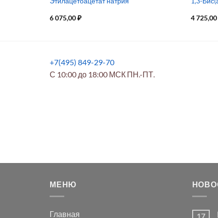
Этилацетоацетат натрия
1,3-Бис
6 075,00
₽
4 725,0
+7(495) 849-29-70
С 10:00 до 18:00 МСК ПН.-ПТ.
МЕНЮ
НОВО
Главная
17