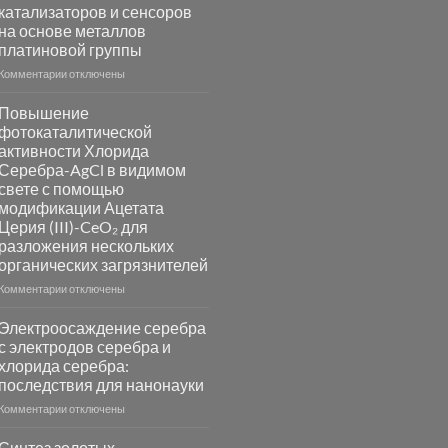
катализаторов и сенсоров
на основе металлов
платиновой группы
к
Комментарии
отключены
записи
Пламенный
Повышение
синтез
фотокаталитической
катализаторов
активности Хлорида
и
Серебра-AgCl в видимом
сенсоров
свете с помощью
на
модификации Ацетата
основе
Церия (III)-CeO₂ для
металлов
разложения нескольких
платиновой
группы
органических загрязнителей
к
Комментарии
отключены
записи
Повышение
Электроосаждение серебра
фотокаталитической
с электродов серебра и
активности
хлорида серебра:
Хлорида
последствия для нанонауки
Серебра-
AgCl
к
Комментарии
отключены
в
записи
видимом
Электроосаждение
Синтез золотых