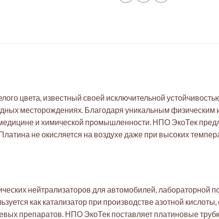
ого цвета, известный своей исключительной устойчивостью 
рудных месторождениях. Благодаря уникальным физическим 
, медицине и химической промышленности. НПО ЭкоТек предл
атина не окисляется на воздухе даже при высоких темпера
ических нейтрализаторов для автомобилей, лабораторной п
зуется как катализатор при производстве азотной кислоты,
левых препаратов. НПО ЭкоТек поставляет платиновые трубк