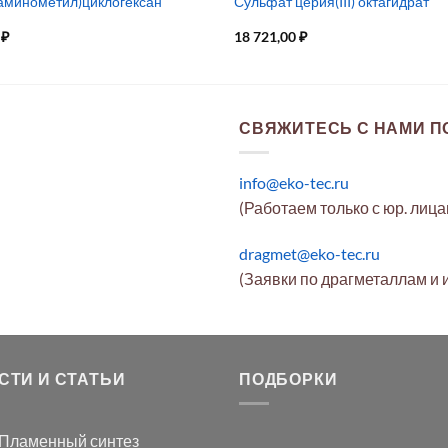
(аминометил)циклогексан
Сульфат церия(III) октагидрат
0
₽
18 721,00
₽
СВЯЖИТЕСЬ С НАМИ ПО
info@eko-tec.ru
(Работаем только с юр. лиц
dragmet@eko-tec.ru
(Заявки по драгметаллам и 
СТИ И СТАТЬИ
ПОДБОРКИ
Пламенный синтез