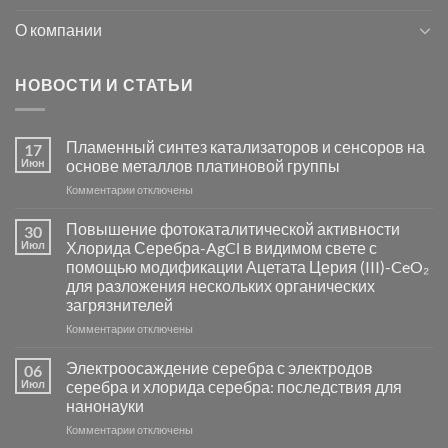
О компании
НОВОСТИ И СТАТЬИ
Пламенный синтез катализаторов и сенсоров на
17
Июн
основе металлов платиновой группы
к
Комментарии
отключены
записи
Пламенный
Повышение фотокаталитической активности
30
синтез
Июл
Хлорида Серебра-AgCl в видимом свете с
катализаторов
помощью модификации Ацетата Церия (III)-CeO₂
и
для разложения нескольких органических
сенсоров
загрязнителей
на
основе
к
Комментарии
отключены
металлов
записи
платиновой
Повышение
Электроосаждение серебра с электродов
06
группы
фотокаталитической
Июл
серебра и хлорида серебра: последствия для
активности
нанонауки
Хлорида
к
Комментарии
Серебра-
отключены
записи
AgCl