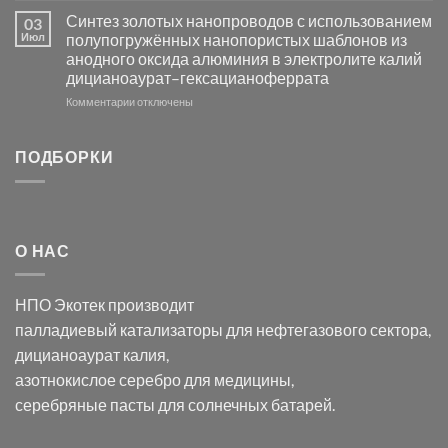
Электроосаждение
в
Синтез золотых нанопроводов с использованием
03
серебра
видимом
Июл
полупогружённых нанопористых шаблонов из
с
свете
анодного оксида алюминия в электролите калий
электродов
с
дицианоаурат–гексацианоферрата
серебра
помощью
и
модификации
к
Комментарии
отключены
хлорида
Ацетата
записи
серебра:
Церия
Синтез
последствия
(III)-
золотых
ПОДБОРКИ
для
CeO₂
нанопроводов
нанонауки
для
с
разложения
использованием
нескольких
полупогружённых
органических
нанопористых
О НАС
загрязнителей
шаблонов
из
анодного
НПО Экотек производит
оксида
алюминия
палладиевый катализаторы
для нефтегазового сектора,
в
дицианоаурат калия
,
электролите
калий
азотнокислое серебро
для медицины,
дицианоаурат–
серебряные пасты
для солнечных батарей.
гексацианоферрата