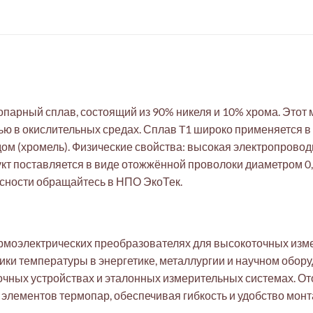
опарный сплав, состоящий из 90% никеля и 10% хрома. Этот
ю в окислительных средах. Сплав T1 широко применяется в
ом (хромель). Физические свойства: высокая электропроводн
кт поставляется в виде отожжённой проволоки диаметром 0,
сности обращайтесь в НПО ЭкоТек.
ермоэлектрических преобразователях для высокоточных изм
и температуры в энергетике, металлургии и научном обору
вочных устройствах и эталонных измерительных системах. О
элементов термопар, обеспечивая гибкость и удобство монт