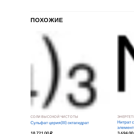
ПОХОЖИЕ
СОЛИ ВЫСОКОЙ ЧИСТОТЫ
ЭНЕРГЕТ
рат 99.999%
Нитрат с
Сульфат церия(III) октагидрат
трохимии
элемент
18 721,00
₽
3 694,0