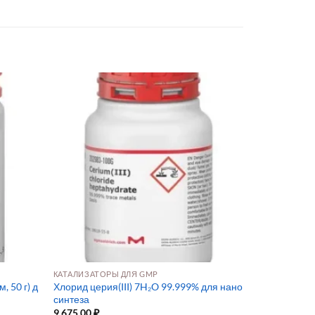
КАТАЛИЗАТОРЫ ДЛЯ GMP
, 50 г) д
Хлорид церия(III) 7H₂O 99.999% для нано
синтеза
9 675,00
₽