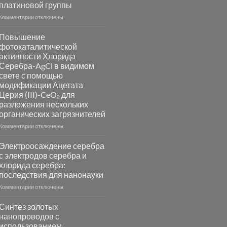
платиновой группы
к
Комментарии
отключены
записи
Пламенный
Повышение
синтез
фотокаталитической
катализаторов
активности Хлорида
и
Серебра-AgCl в видимом
сенсоров
свете с помощью
на
модификации Ацетата
основе
Церия (III)-CeO₂ для
металлов
разложения нескольких
платиновой
группы
органических загрязнителей
к
Комментарии
отключены
записи
Повышение
Электроосаждение серебра
фотокаталитической
с электродов серебра и
активности
хлорида серебра:
Хлорида
последствия для нанонауки
Серебра-
AgCl
к
Комментарии
отключены
в
записи
видимом
Электроосаждение
Синтез золотых
свете
серебра
нанопроводов с
с
с
использованием