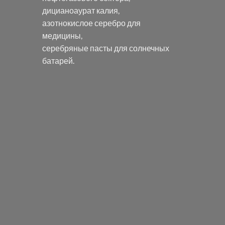
дицианоаурат калия
,
азотнокислое серебро
для
медицины,
серебряные пасты
для солнечных
батарей.