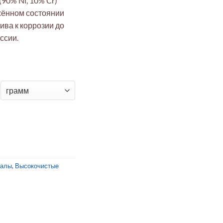
90% Ni, 10% Cr)
жённом состоянии
ива к коррозии до
ссии.
 термопарная T1 Ni90Cr10 Ø0.125 мм (отожжённая)
иалы
,
Высокочистые