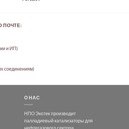
 ПОЧТЕ:
ами и ИП)
их соединениям)
О НАС
НПО Экотек производит
палладиевый катализаторы
для
нефтегазового сектора,