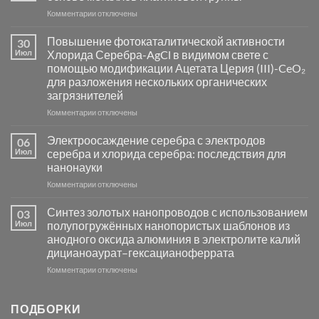
к
Комментарии
отключены
записи
Пламенный
Повышение фотокаталитической активности
30
синтез
Июл
Хлорида Серебра-AgCl в видимом свете с
катализаторов
помощью модификации Ацетата Церия (III)-CeO₂
и
для разложения нескольких органических
сенсоров
загрязнителей
на
основе
к
Комментарии
отключены
металлов
записи
платиновой
Повышение
Электроосаждение серебра с электродов
06
группы
фотокаталитической
Июл
серебра и хлорида серебра: последствия для
активности
нанонауки
Хлорида
к
Комментарии
Серебра-
отключены
записи
AgCl
Электроосаждение
в
Синтез золотых нанопроводов с использованием
03
серебра
видимом
Июл
полупогружённых нанопористых шаблонов из
с
свете
анодного оксида алюминия в электролите калий
электродов
с
дицианоаурат–гексацианоферрата
серебра
помощью
и
модификации
к
Комментарии
отключены
хлорида
Ацетата
записи
серебра:
Церия
Синтез
последствия
(III)-
золотых
ПОДБОРКИ
для
CeO₂
нанопроводов