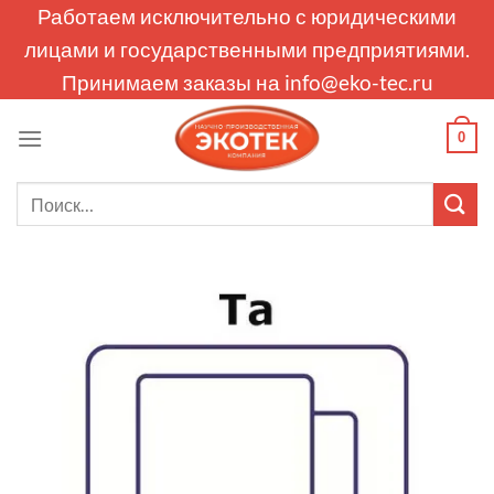
Skip
Работаем исключительно с юридическими
to
лицами и государственными предприятиями.
content
Принимаем заказы на
info@eko-tec.ru
0
Искать: