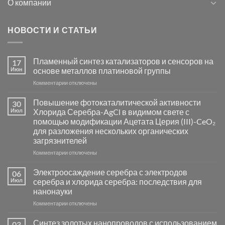
О компании
НОВОСТИ И СТАТЬИ
Пламенный синтез катализаторов и сенсоров на
17
Июн
основе металлов платиновой группы
к
Комментарии
отключены
записи
Пламенный
Повышение фотокаталитической активности
30
синтез
Июл
Хлорида Серебра-AgCl в видимом свете с
катализаторов
помощью модификации Ацетата Церия (III)-CeO₂
и
для разложения нескольких органических
сенсоров
загрязнителей
на
основе
к
Комментарии
отключены
металлов
записи
платиновой
Повышение
Электроосаждение серебра с электродов
06
группы
фотокаталитической
Июл
серебра и хлорида серебра: последствия для
активности
нанонауки
Хлорида
к
Комментарии
Серебра-
отключены
записи
AgCl
Электроосаждение
в
Синтез золотых нанопроводов с использованием
03