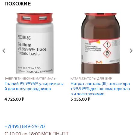
ПОХОЖИЕ
ЭНЕРГЕТИЧЕСКИЕ МАТЕРИАЛЫ
КАТАЛИЗАТОРЫ ДЛЯ GMP
Галлий 99,9995% ультрачисты
Нитрат лантана(III) гексагидра
й для полупроводников
т 99.999% для наноматериало
в и электрохимии
4 725,00
₽
5 355,00
₽
+7(495) 849-29-70
С 10:00 до 18:00 МСК ПН.-ПТ.