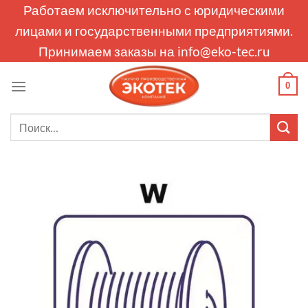
Skip
Работаем исключительно с юридическими
to
лицами и государственными предприятиями.
content
Принимаем заказы на
info@eko-tec.ru
0
Искать: