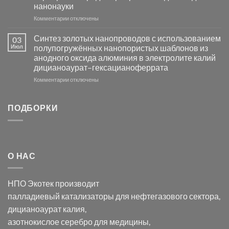
активности
нанонауки
Хлорида
к
Комментарии
Серебра-
отключены
записи
AgCl
Электроосаждение
в
Синтез золотых нанопроводов с использованием
03
серебра
видимом
Июл
полупогружённых нанопористых шаблонов из
с
свете
анодного оксида алюминия в электролите калий
электродов
с
дицианоаурат–гексацианоферрата
серебра
помощью
и
модификации
к
Комментарии
отключены
хлорида
Ацетата
записи
серебра:
Церия
Синтез
последствия
(III)-
золотых
ПОДБОРКИ
для
CeO₂
нанопроводов
нанонауки
для
с
разложения
использованием
нескольких
полупогружённых
органических
нанопористых
О НАС
загрязнителей
шаблонов
из
анодного
НПО Экотек производит
оксида
алюминия
палладиевый катализаторы
для нефтегазового сектора,
в
дицианоаурат калия
,
электролите
калий
азотнокислое серебро
для медицины,
дицианоаурат–