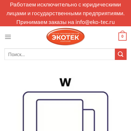
Skip
Работаем исключительно с юридическими
to
лицами и государственными предприятиями.
content
Принимаем заказы на
info@eko-tec.ru
0
Искать: