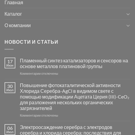
Главная
Каталог
О компании
НОВОСТИ И СТАТЬИ
Пламенный синтез катализаторов и сенсоров на
17
Июн
основе металлов платиновой группы
к
Комментарии
отключены
записи
Пламенный
Повышение фотокаталитической активности
30
синтез
Июл
Хлорида Серебра-AgCl в видимом свете с
катализаторов
помощью модификации Ацетата Церия (III)-CeO₂
и
для разложения нескольких органических
сенсоров
загрязнителей
на
основе
к
Комментарии
отключены
металлов
записи
платиновой
Повышение
Электроосаждение серебра с электродов
06
группы
фотокаталитической
Июл
серебра и хлорида серебра: последствия для