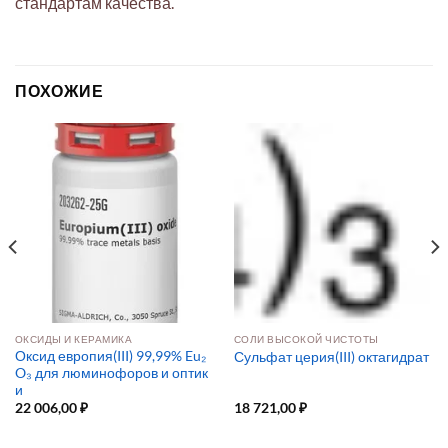
стандартам качества.
ПОХОЖИЕ
ОКСИДЫ И КЕРАМИКА
СОЛИ ВЫСОКОЙ ЧИСТОТЫ
Оксид европия(III) 99,99% Eu₂
Сульфат церия(III) октагидрат
O₃ для люминофоров и оптик
и
22 006,00
₽
18 721,00
₽