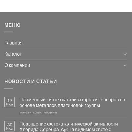
МЕНЮ
Главная
Каталог
О компании
НОВОСТИ И СТАТЬИ
Пламенный синтез катализаторов и сенсоров на
17
Июн
основе металлов платиновой группы
к
Комментарии
отключены
записи
Пламенный
Повышение фотокаталитической активности
30
синтез
Июл
Хлорида Серебра-AgCl в видимом свете с
катализаторов