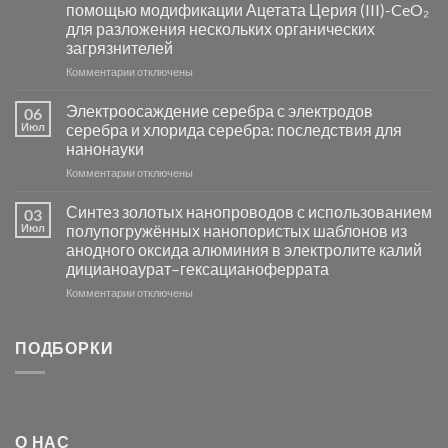
помощью модификации Ацетата Церия (III)-CeO₂
и
для разложения нескольких органических
сенсоров
загрязнителей
на
основе
к
Комментарии
отключены
металлов
записи
платиновой
Повышение
Электроосаждение серебра с электродов
06
группы
фотокаталитической
Июл
серебра и хлорида серебра: последствия для
активности
нанонауки
Хлорида
к
Комментарии
Серебра-
отключены
записи
AgCl
Электроосаждение
в
Синтез золотых нанопроводов с использованием
03
серебра
видимом
Июл
полупогружённых нанопористых шаблонов из
с
свете
анодного оксида алюминия в электролите калий
электродов
с
дицианоаурат–гексацианоферрата
серебра
помощью
и
модификации
к
Комментарии
отключены
хлорида
Ацетата
записи
серебра:
Церия
Синтез
последствия
(III)-
золотых
ПОДБОРКИ
для
CeO₂
нанопроводов
нанонауки
для
с
разложения
использованием
нескольких
полупогружённых
органических
нанопористых
О НАС
загрязнителей
шаблонов