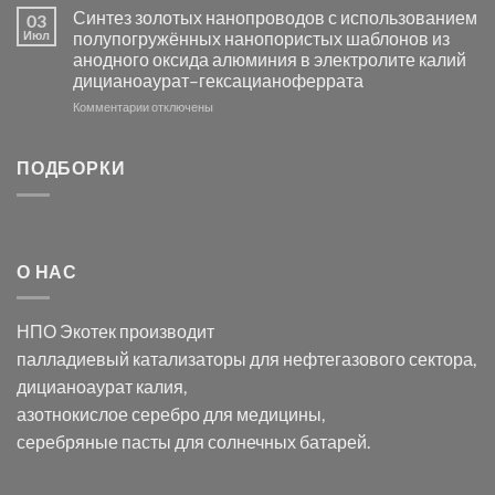
Электроосаждение
в
Синтез золотых нанопроводов с использованием
03
серебра
видимом
Июл
полупогружённых нанопористых шаблонов из
с
свете
анодного оксида алюминия в электролите калий
электродов
с
дицианоаурат–гексацианоферрата
серебра
помощью
и
модификации
к
Комментарии
отключены
хлорида
Ацетата
записи
серебра:
Церия
Синтез
последствия
(III)-
золотых
ПОДБОРКИ
для
CeO₂
нанопроводов
нанонауки
для
с
разложения
использованием
нескольких
полупогружённых
органических
нанопористых
О НАС
загрязнителей
шаблонов
из
анодного
НПО Экотек производит
оксида
алюминия
палладиевый катализаторы
для нефтегазового сектора,
в
дицианоаурат калия
,
электролите
калий
азотнокислое серебро
для медицины,
дицианоаурат–
серебряные пасты
для солнечных батарей.
гексацианоферрата