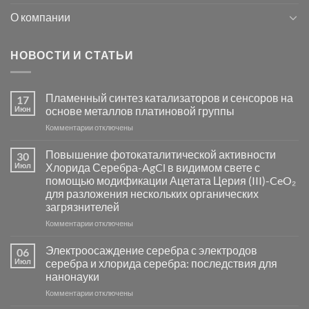
О компании
НОВОСТИ И СТАТЬИ
Пламенный синтез катализаторов и сенсоров на
17
Июн
основе металлов платиновой группы
к
Комментарии
отключены
записи
Пламенный
Повышение фотокаталитической активности
30
синтез
Июл
Хлорида Серебра-AgCl в видимом свете с
катализаторов
помощью модификации Ацетата Церия (III)-CeO₂
и
для разложения нескольких органических
сенсоров
загрязнителей
на
основе
к
Комментарии
отключены
металлов
записи
платиновой
Повышение
Электроосаждение серебра с электродов
06
группы
фотокаталитической
Июл
серебра и хлорида серебра: последствия для
активности
нанонауки
Хлорида
к
Комментарии
Серебра-
отключены
записи
AgCl